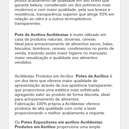
possui acabamento de qualidade em alto brilho que
garante beleza, considerado um dos polímeros mais
modernos e com maior qualidade, pela sua leveza e
resistência, transparência superior que atinge 93% em
relação ao vidro e a outros termoplásticos
transparentes.
Pote de Acrilico Acrildestac
é muito utilizado em
casa de produtos naturais, docerias, cereais.
Ideal para armazenamento de alimentos secos, balas,
biscoitos, bombons, cereais, condimentos no ponto de
venda, trazendo assim maior higiene no manuseio,
maior visualização e qualidade aos alimentos
vendidos.
​Acrildestac Produtos em Acrílico
Potes de Acrílico
é
um dos itens que oferece maior qualidade de
apresentação através de sua aparência transparente,
que proporciona uma estética mais sofisticada
agregando valor ao produto de forma discreta, ideal
para armazenamento de alimentos.
Fabricação 100% própria a Acrildestac oferece
produtos de alta qualidade com corte a laser
proporcionando o melhor acabamento e requinte.
Os
Potes Expositores em acrilico Acrildestac
Produtos em Acrilico
proporciona uma ampla