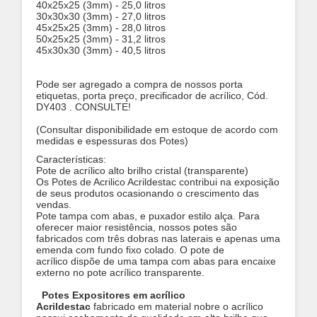
40x25x25 (3mm) - 25,0 litros
30x30x30 (3
mm) - 27,0 litros
45x25x25 (3mm) - 28,0 litros
50x25x25 (3mm) - 31,2 litros
45x30x30 (3mm) - 40,5 litros
Pode ser agregado a compra de nossos porta
etiquetas, porta preço, precificador de acrílico, Cód.
DY403 . CONSULTE!
(Consultar disponibilidade em estoque de acordo com
medidas e espessuras dos Potes)
Características:
Pote de acrílico alto brilho cristal (transparente)
Os Potes de Acrilico Acrildestac contribui na exposição
de seus produtos ocasionando o crescimento das
vendas.
Pote tampa com abas, e puxador estilo alça. Para
oferecer maior resistência, nossos potes são
fabricados com três dobras nas laterais e apenas uma
emenda com fundo fixo colado.
O pote de
acrílico dispõe de uma tampa com abas para encaixe
externo no pote acrílico transparente.
Potes Expositores em acrílico
Acrildestac
fabricado em material nobre o acrílico