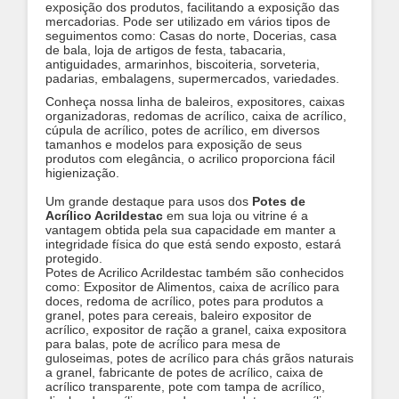
exposição dos produtos, facilitando a exposição das
mercadorias. Pode ser utilizado em vários tipos de
seguimentos como: Casas do norte, Docerias, casa
de bala, loja de artigos de festa, tabacaria,
antiguidades, armarinhos, biscoiteria, sorveteria,
padarias, embalagens, supermercados, variedades.
Conheça nossa linha de baleiros, expositores, caixas
organizadoras, redomas de acrílico, caixa de acrílico,
cúpula de acrílico, potes de acrílico, em diversos
tamanhos e modelos para exposição de seus
produtos com elegância, o acrilico proporciona fácil
higienização.
Um grande destaque para usos dos
Potes de
Acrílico Acrildestac
em sua loja ou vitrine é a
vantagem obtida pela sua capacidade em manter a
integridade física do que está sendo exposto, estará
protegido.
Potes de Acrilico Acrildestac também são conhecidos
como: Expositor de Alimentos, caixa de acrílico para
doces, redoma de acrílico, potes para produtos a
granel, potes para cereais, baleiro expositor de
acrílico, expositor de ração a granel, caixa expositora
para balas, pote de acrílico para mesa de
guloseimas, potes de acrílico para chás grãos naturais
a granel, fabricante de potes de acrílico, caixa de
acrílico transparente, pote com tampa de acrílico,