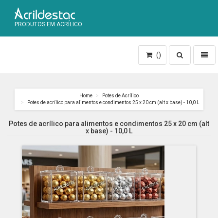
PRODUTOS EM ACRÍLICO
Toggle
Toggl
()
search
naviga
Home
Potes de Acrílico
Potes de acrílico para alimentos e condimentos 25 x 20 cm (alt x base) - 10,0 L
Potes de acrílico para alimentos e condimentos 25 x 20 cm (alt
x base) - 10,0 L