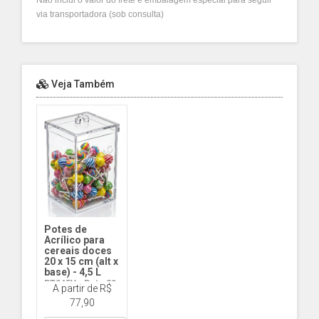
Não inclui o valor do frete e embalagem especial para seguir
via transportadora (sob consulta)
Veja Também
Potes de
Acrílico para
cereais doces
20 x 15 cm (alt x
base) - 4,5 L
PT045V - Pote 20
A partir de R$
x 15 (alt x base )
77,90
Tampa com Abas