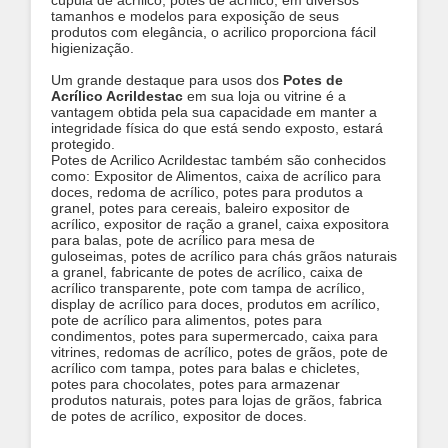
cúpula de acrílico, potes de acrílico, em diversos
tamanhos e modelos para exposição de seus
produtos com elegância, o acrilico proporciona fácil
higienização.
Um grande destaque para usos dos
Potes de
Acrílico Acrildestac
em sua loja ou vitrine é a
vantagem obtida pela sua capacidade em manter a
integridade física do que está sendo exposto, estará
protegido.
Potes de Acrilico Acrildestac também são conhecidos
como: Expositor de Alimentos, caixa de acrílico para
doces, redoma de acrílico, potes para produtos a
granel, potes para cereais, baleiro expositor de
acrílico, expositor de ração a granel, caixa expositora
para balas, pote de acrílico para mesa de
guloseimas, potes de acrílico para chás grãos naturais
a granel, fabricante de potes de acrílico, caixa de
acrílico transparente, pote com tampa de acrílico,
display de acrílico para doces, produtos em acrílico,
pote de acrílico para alimentos, potes para
condimentos, potes para supermercado, caixa para
vitrines, redomas de acrílico, potes de grãos, pote de
acrílico com tampa, potes para balas e chicletes,
potes para chocolates, potes para armazenar
produtos naturais, potes para lojas de grãos, fabrica
de potes de acrílico, expositor de doces.