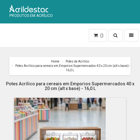
PRODUTOS EM ACRÍLICO
Toggle
Toggl
()
search
naviga
Home
Potes de Acrílico
Potes Acrílico para cereais em Emporios Supermercados 40 x 20 cm (alt x base) -
16,0 L
Potes Acrílico para cereais em Emporios Supermercados 40 x
20 cm (alt x base) - 16,0 L