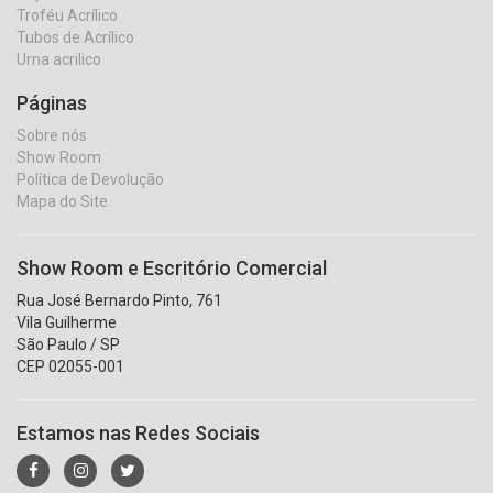
Troféu Acrílico
Tubos de Acrílico
Urna acrilico
Páginas
Sobre nós
Show Room
Política de Devolução
Mapa do Site
Show Room e Escritório Comercial
Rua José Bernardo Pinto, 761
Vila Guilherme
São Paulo / SP
CEP 02055-001
Estamos nas Redes Sociais