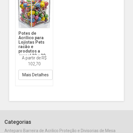
Potes de
Acrílico para
Lojistas Pets
racão e
produtos a
granel 33 x 20
A partir de R$
cm (alt x base) -
102,70
13,2 L
Pote 33 x 20 (alt x
base ) Tampa com
Mais Detalhes
Abas
Categorias
Anteparo Barreira de Acrilico Proteção e Divisorias de Mesa