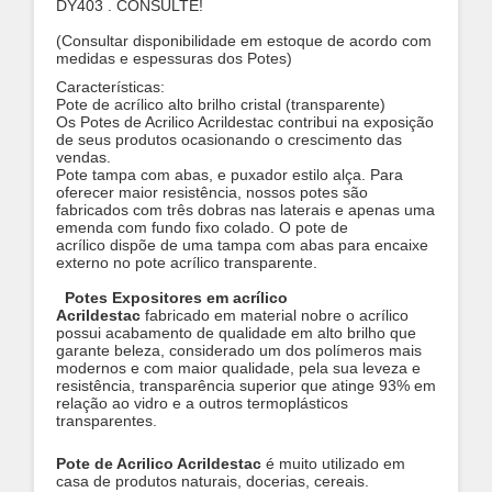
DY403 . CONSULTE!
(Consultar disponibilidade em estoque de acordo com
medidas e espessuras dos Potes)
Características:
Pote de acrílico alto brilho cristal (transparente)
Os Potes de Acrilico Acrildestac contribui na exposição
de seus produtos ocasionando o crescimento das
vendas.
Pote tampa com abas, e puxador estilo alça. Para
oferecer maior resistência, nossos potes são
fabricados com três dobras nas laterais e apenas uma
emenda com fundo fixo colado.
O pote de
acrílico dispõe de uma tampa com abas para encaixe
externo no pote acrílico transparente.
Potes Expositores em acrílico
Acrildestac
fabricado em material nobre o acrílico
possui acabamento de qualidade em alto brilho que
garante beleza, considerado um dos polímeros mais
modernos e com maior qualidade, pela sua leveza e
resistência, transparência superior que atinge 93% em
relação ao vidro e a outros termoplásticos
transparentes.
Pote de Acrilico Acrildestac
é muito utilizado em
casa de produtos naturais, docerias, cereais.