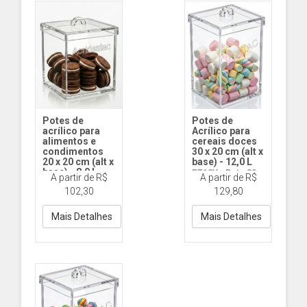
Potes de
Potes de
acrílico para
Acrílico para
alimentos e
cereais doces
condimentos
30 x 20 cm (alt x
20 x 20 cm (alt x
base) - 12,0 L
base) - 8,0 L
PT12V - Pote 30 x
A partir de R$
A partir de R$
PT080Q - Pote 20
20 (alt x base )
102,30
129,80
x 20 (alt x base )
Tampa com Abas
Tampa com Abas
Mais Detalhes
Mais Detalhes