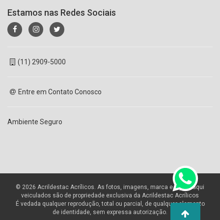
Estamos nas Redes Sociais
(11) 2909-5000
Entre em Contato Conosco
Ambiente Seguro
© 2026 Acrildestac Acrílicos. As fotos, imagens, marca e layout aqui
veiculados são de propriedade exclusiva da Acrildestac Acrílicos
É vedada qualquer reprodução, total ou parcial, de qualquer elemento
de identidade, sem expressa autorização.