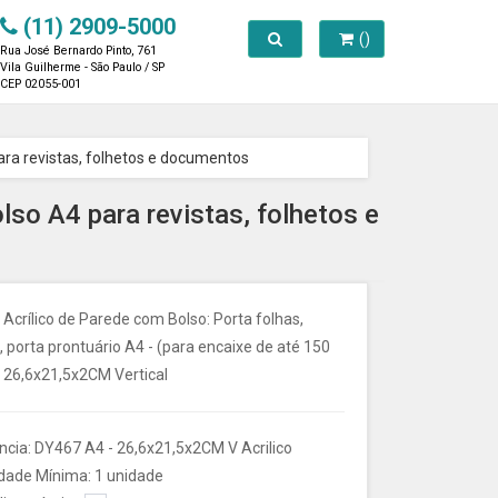
(11) 2909-5000
Toggle search
()
Rua José Bernardo Pinto, 761
Vila Guilherme - São Paulo / SP
CEP 02055-001
ara revistas, folhetos e documentos
so A4 para revistas, folhetos e
 Acrílico de Parede com Bolso: Porta folhas,
, porta prontuário A4 - (para encaixe de até 150
) 26,6x21,5x2CM Vertical
ncia: DY467 A4 - 26,6x21,5x2CM V Acrilico
dade Mínima: 1 unidade