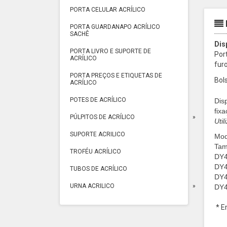
PORTA CELULAR ACRÍLICO
PORTA GUARDANAPO ACRÍLICO
SACHÊ
Dis
PORTA LIVRO E SUPORTE DE
Port
ACRÍLICO
fur
PORTA PREÇOS E ETIQUETAS DE
Bols
ACRÍLICO
POTES DE ACRÍLICO
Disp
fix
PÚLPITOS DE ACRÍLICO
Uti
SUPORTE ACRILICO
Mod
Tam
TROFÉU ACRÍLICO
DY4
DY4
TUBOS DE ACRÍLICO
DY4
URNA ACRILICO
DY4
* E