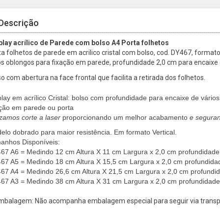
Descrição
play acrílico de Parede com bolso A4 Porta folhetos
a folhetos de parede em acrilico cristal com bolso, cod. DY467, formato v
os oblongos para fixação em parede,
profundidade 2,0 cm para encaixe
o com abertura na face frontal que facilita a retirada dos folhetos.
lay em acrílico Cristal: bolso com profundidade para encaixe de vários f
ação em parede ou porta
lizamos
corte a laser
proporcionando um melhor acabamento
e segura
elo dobrado para maior resistência. Em formato Vertical.
anhos Disponíveis:
67 A6 = Medindo 12 cm Altura X 11 cm Largura x 2,0 cm profundidade 
67 A5 = Medindo 18 cm Altura X 15,5 cm Largura x 2,0 cm profundidad
67 A4 = Medindo 26,6 cm Altura X 21,5 cm Largura x 2,0 cm profundid
67 A3 = Medindo 38 cm Altura X 31 cm Largura x 2,0 cm profundidade 
mbalagem: Não acompanha embalagem especial para seguir via transpo