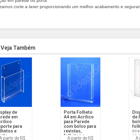
ação em parede ou porta
lizamos
corte a laser
proporcionando um melhor acabamento
e segura
Veja Também
splay de
Porta Folheto
Dis
arede em
A4 em Acrilico
de 
rilico
para Parede
bol
uporte para
com bolso para
fol
lhetos e
revistas,
DY4
orta
folhetos e
12x
A partir de R$
A partir de R$
A 