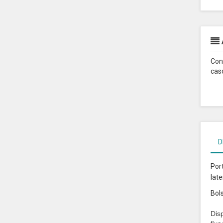
Con
cas
D
Port
lat
Bols
Disp