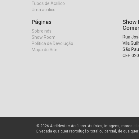
Tubos de Acrílico
Urna acrilico
Páginas
Show R
Comer
Sobre nós
Rua José
Show Room
Vila Gui
Política de Devolução
São Pau
Mapa do Site
CEP 020
© 2026 Acrildestac Acrílicos. As fotos, imagens, marca e l
É vedada qualquer reprodução, total ou parcial, de qualque