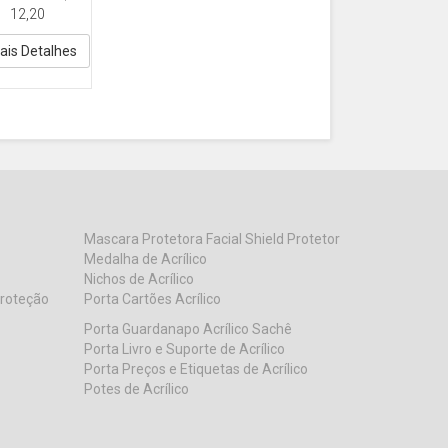
lico
12,20
ais Detalhes
Mascara Protetora Facial Shield Protetor
Medalha de Acrílico
Nichos de Acrílico
Proteção
Porta Cartões Acrílico
Porta Guardanapo Acrílico Sachê
Porta Livro e Suporte de Acrílico
Porta Preços e Etiquetas de Acrílico
Potes de Acrílico