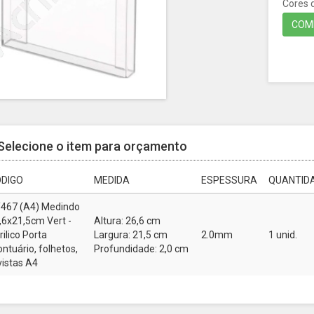
Cores d
COMP
Selecione o item para orçamento
DIGO
MEDIDA
ESPESSURA
QUANTIDA
467 (A4) Medindo
,6x21,5cm Vert -
Altura: 26,6 cm
rilico Porta
Largura: 21,5 cm
2.0mm
1 unid.
ontuário, folhetos,
Profundidade: 2,0 cm
vistas A4