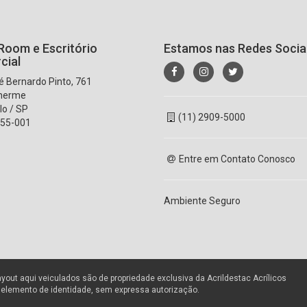
oom e Escritório
Estamos nas Redes Socia
cial
 Bernardo Pinto, 761
lherme
lo / SP
(11) 2909-5000
55-001
Entre em Contato Conosco
Ambiente Seguro
ayout aqui veiculados são de propriedade exclusiva da Acrildestac Acrílicos
r elemento de identidade, sem expressa autorização.