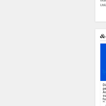
fix
Uti
Di
p
Ac
s
fo
P