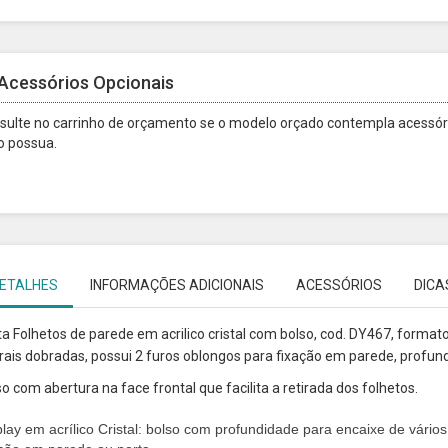
Acessórios Opcionais
sulte no carrinho de orçamento se o modelo orçado contempla acessóri
o possua.
ETALHES
INFORMAÇÕES ADICIONAIS
ACESSÓRIOS
DICA
a Folhetos de parede em acrilico cristal com bolso, cod. DY467, formato
erais dobradas, possui 2 furos oblongos para fixação em parede,
profund
o com abertura na face frontal que facilita a retirada dos folhetos.
lay em acrílico Cristal: bolso com profundidade para encaixe de vários f