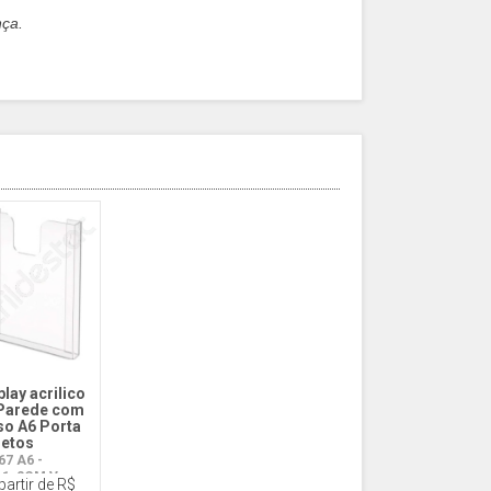
nça.
play acrilico
Parede com
so A6 Porta
hetos
67 A6 -
11x2CM V
partir de R$