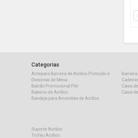
pr
3
DY
Ac
Categorias
Anteparo Barreira de Acrilico Proteção e
Barreira
Divisorias de Mesa
Cadeiras
Balcão Promocional Pdv
Caixa de
Baleiros de Acrílico
Caixa de
Bandeja para Amenities de Acrílico
Suporte Acrilico
Troféu Acrílico