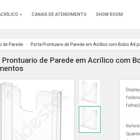
ACRÍLICO
CANAIS DE ATENDIMENTO
SHOW ROOM
so de Parede
Porta Prontuario de Parede em Acrílico com Bolso A4 p
 Prontuario de Parede em Acrílico com Bol
mentos
Display
folders
folhas
Referê
Quanti