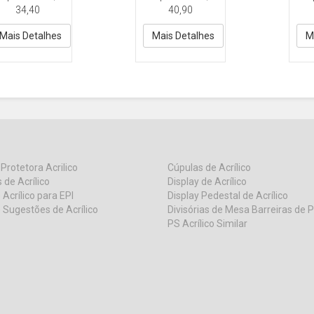
ontuario A4
folders
Acri
34,40
40,90
0x21cm
DY468 A4 30x21 V
466 A4 30x21 V
Acrilico
rilico
Mais Detalhes
Mais Detalhes
M
 Protetora Acrilico
Cúpulas de Acrílico
 de Acrílico
Display de Acrílico
 Acrílico para EPI
Display Pedestal de Acrílico
 Sugestões de Acrílico
Divisórias de Mesa Barreiras de 
PS Acrílico Similar