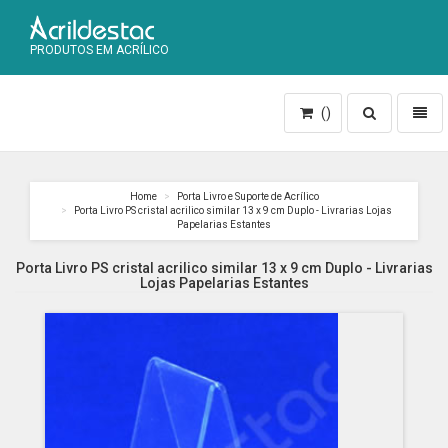
PRODUTOS EM ACRÍLICO
Toggle
Toggl
()
search
naviga
Home
Porta Livro e Suporte de Acrílico
Porta Livro PS cristal acrilico similar 13 x 9 cm Duplo - Livrarias Lojas
Papelarias Estantes
Porta Livro PS cristal acrilico similar 13 x 9 cm Duplo - Livrarias
Lojas Papelarias Estantes