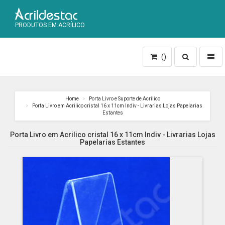
PRODUTOS EM ACRÍLICO
Toggle
Toggl
()
search
naviga
Home
Porta Livro e Suporte de Acrílico
Porta Livro em Acrilico cristal 16 x 11cm Indiv - Livrarias Lojas Papelarias
Estantes
Porta Livro em Acrilico cristal 16 x 11cm Indiv - Livrarias Lojas
Papelarias Estantes