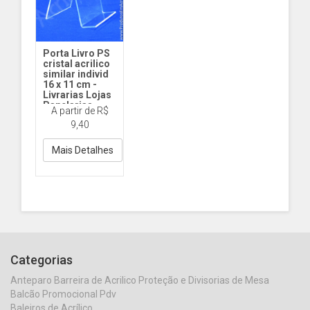
Porta Livro PS
cristal acrilico
similar individ
16 x 11 cm -
Livrarias Lojas
Papelarias
A partir de R$
Estantes
9,40
PL1200 16x11 -
PS
Mais Detalhes
Categorias
Anteparo Barreira de Acrilico Proteção e Divisorias de Mesa
Balcão Promocional Pdv
Baleiros de Acrílico