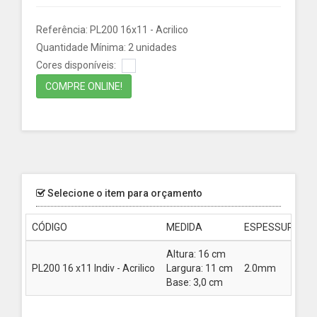
Referência: PL200 16x11 - Acrilico
Quantidade Mínima: 2 unidades
Cores disponíveis:
COMPRE ONLINE!
Selecione o item para orçamento
CÓDIGO
MEDIDA
ESPESSURA
Altura: 16 cm
PL200 16 x11 Indiv - Acrilico
Largura: 11 cm
2.0mm
2
Base: 3,0 cm