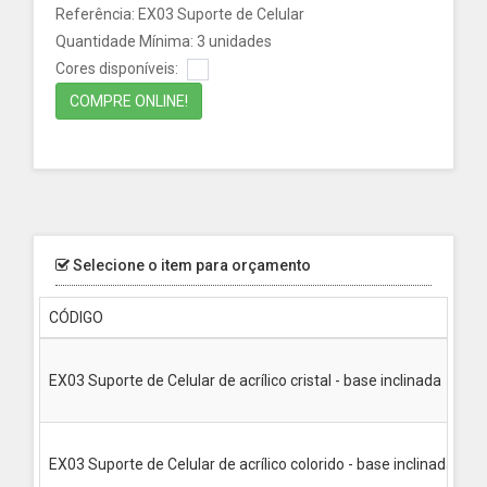
Referência: EX03 Suporte de Celular
Quantidade Mínima: 3 unidades
Cores disponíveis:
COMPRE ONLINE!
Selecione o item para orçamento
CÓDIGO
M
Al
EX03 Suporte de Celular de acrílico cristal - base inclinada
La
Pr
Al
EX03 Suporte de Celular de acrílico colorido - base inclinada
La
Pr