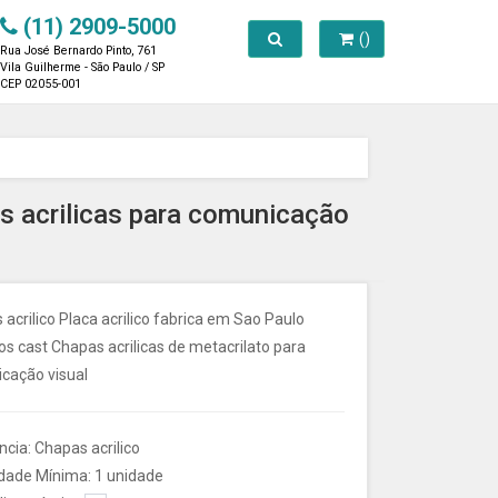
(11) 2909-5000
Toggle search
()
Rua José Bernardo Pinto, 761
Vila Guilherme - São Paulo / SP
CEP 02055-001
as acrilicas para comunicação
acrilico Placa acrilico fabrica em Sao Paulo
s cast Chapas acrilicas de metacrilato para
cação visual
cia: Chapas acrilico
dade Mínima: 1 unidade