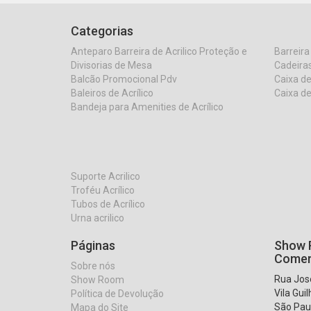
Categorias
Anteparo Barreira de Acrilico Proteção e
Barreira
Divisorias de Mesa
Cadeiras
Balcão Promocional Pdv
Caixa de
Baleiros de Acrílico
Caixa de
Bandeja para Amenities de Acrílico
Suporte Acrilico
Troféu Acrílico
Tubos de Acrílico
Urna acrilico
Páginas
Show R
Comer
Sobre nós
Rua José
Show Room
Vila Gui
Política de Devolução
São Pau
Mapa do Site