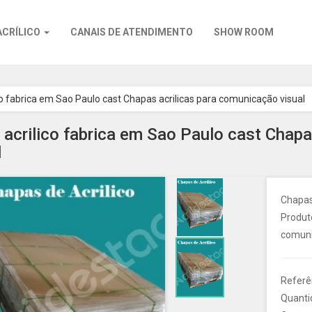
ACRÍLICO
CANAIS DE ATENDIMENTO
SHOW ROOM
co fabrica em Sao Paulo cast Chapas acrilicas para comunicação visual
 acrilico fabrica em Sao Paulo cast Chap
l
Chapas 
Produto
comuni
Referên
Quanti