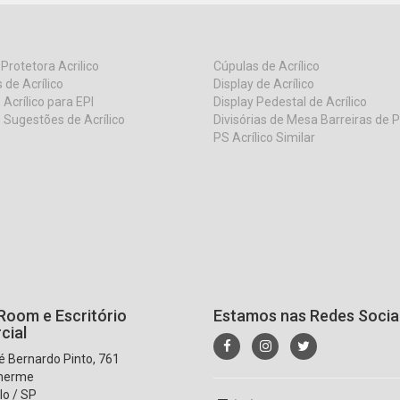
 Protetora Acrilico
Cúpulas de Acrílico
 de Acrílico
Display de Acrílico
 Acrílico para EPI
Display Pedestal de Acrílico
 Sugestões de Acrílico
Divisórias de Mesa Barreiras de 
PS Acrílico Similar
oom e Escritório
Estamos nas Redes Socia
cial
 Bernardo Pinto, 761
lherme
lo / SP