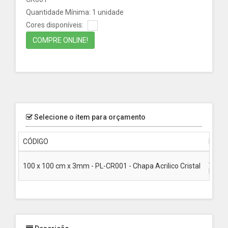
Quantidade Mínima: 1 unidade
Cores disponíveis:
COMPRE ONLINE!
Selecione o item para orçamento
CÓDIGO
MEDI
Altur
100 x 100 cm x 3mm - PL-CR001 - Chapa Acrilico Cristal
Largu