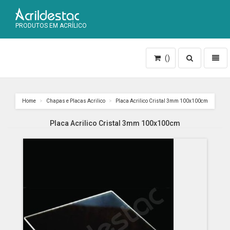
PRODUTOS EM ACRÍLICO
Toggle
Toggl
()
search
naviga
Home
Chapas e Placas Acrilico
Placa Acrilico Cristal 3mm 100x100cm
Placa Acrilico Cristal 3mm 100x100cm