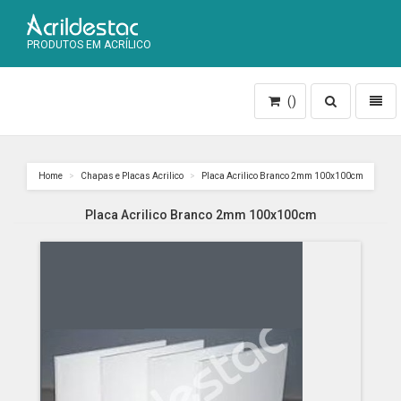
PRODUTOS EM ACRÍLICO
Toggle
Toggl
()
search
naviga
Home
Chapas e Placas Acrilico
Placa Acrilico Branco 2mm 100x100cm
Placa Acrilico Branco 2mm 100x100cm