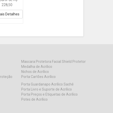
21 Vertical
228,50
4 A4 30x21
inado
ais Detalhes
Mascara Protetora Facial Shield Protetor
Medalha de Acrílico
Nichos de Acrílico
Proteção
Porta Cartões Acrílico
Porta Guardanapo Acrílico Sachê
Porta Livro e Suporte de Acrílico
Porta Preços e Etiquetas de Acrílico
Potes de Acrílico