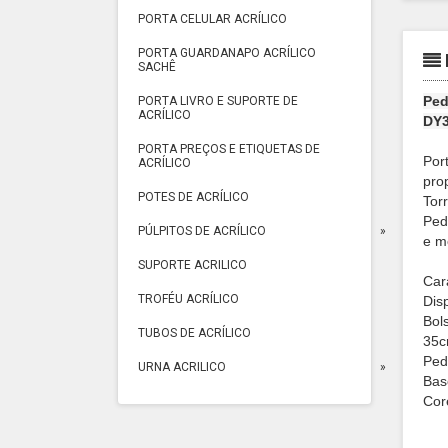
PORTA CELULAR ACRÍLICO
PORTA GUARDANAPO ACRÍLICO
SACHÊ
Ped
PORTA LIVRO E SUPORTE DE
ACRÍLICO
DY3
PORTA PREÇOS E ETIQUETAS DE
Por
ACRÍLICO
pro
POTES DE ACRÍLICO
Tor
Ped
PÚLPITOS DE ACRÍLICO
e m
SUPORTE ACRILICO
Cara
TROFÉU ACRÍLICO
Dis
Bol
TUBOS DE ACRÍLICO
35c
Ped
URNA ACRILICO
Bas
Cor