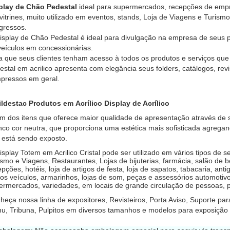
play de Chão Pedestal
ideal para supermercados, recepções de empre
vitrines, muito utilizado em eventos, stands, Loja de Viagens e Turism
gressos.
isplay de Chão Pedestal é ideal para divulgação na empresa de seus pr
veículos em concessionárias.
a que seus clientes tenham acesso à todos os produtos e serviços qu
estal em acrilico apresenta com elegância seus folders, catálogos, revi
mpressos em geral.
ildestac Produtos em Acrílico Display de Acrílico
m dos itens que oferece maior qualidade de apresentação através de 
nco cor neutra, que proporciona uma estética mais sofisticada agrega
 está sendo exposto.
isplay Totem em Acrilico Cristal pode ser utilizado em vários tipos de
ismo e Viagens, Restaurantes, Lojas de bijuterias, farmácia, salão de 
epções, hotéis, loja de artigos de festa, loja de sapatos, tabacaria, an
ros veículos, armarinhos, lojas de som, peças e assessórios automotivos
ermercados, variedades, em locais de grande circulação de pessoas, p
heça nossa linha de expositores, Revisteiros, Porta Aviso, Suporte para
u, Tribuna, Pulpitos em diversos tamanhos e modelos para exposição