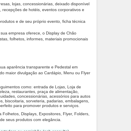
sas, lojas, concessionárias, deixado disponível
o, recepções de hotéis, eventos corporativos e
odutos e de seu próprio evento, ficha técnica
e sua empresa oferece, o Display de Chão
stas, folhetos, informes, materiais promocionais
sua aparência transparente e Pedestal em
ndo maior divulgação ao Cardápio, Menu ou Flyer
 seguimentos como: entrada de Lojas, Loja de
beleza, restaurantes, praça de alimentação,
tiguidades, concessionárias, acessórios para autos
, biscoitaria, sorveteria, padarias, embalagens,
erfeito para promover produtos e serviços.
 Folhetos, Displays, Expositores, Flyer, Folders,
 de seus produtos com elegância.