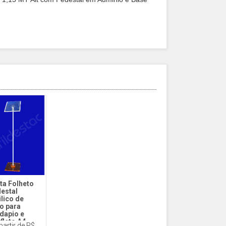
ta Folheto
estal
ilico de
o para
dapio e
fleto A4
partir de R$