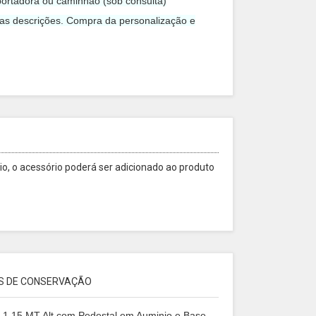
ortadora ou caminhão (sob consulta)
 as descrições. Compra da personalização e
o, o acessório poderá ser adicionado ao produto
S DE CONSERVAÇÃO
ado 1,15 MT Alt com Pedestal em Auminio e Base