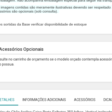
mbalagem: Não acompanha embalagem especial para seguir via transp
s imagens contidas são meramente ilustrativas devendo ser respeitado
ssórios são opcionais (sob consulta).
es sortidas da Base verificar disponibilidade de estoque
Acessórios Opcionais
sulte no carrinho de orçamento se o modelo orçado contempla acessóri
o possua.
ETALHES
INFORMAÇÕES ADICIONAIS
ACESSÓRIOS
DICA
play de Chão Acrilico Caixa Porta Folhetos 350 folhas Vertical inclin