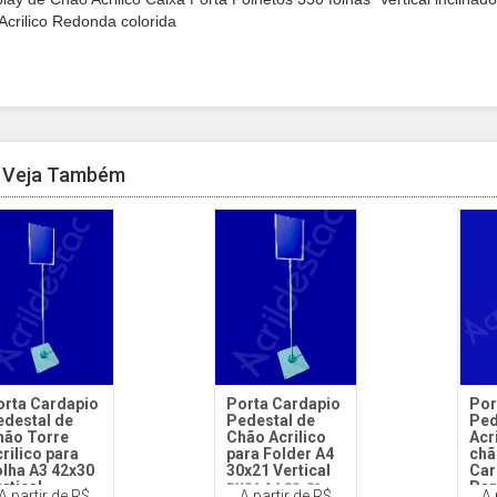
Acrilico Redonda colorida
Veja Também
orta Cardapio
Porta Cardapio
Por
edestal de
Pedestal de
Ped
hão Torre
Chão Acrilico
Acr
rilico para
para Folder A4
chã
olha A3 42x30
30x21 Vertical
Car
rtical
Pan
DY24 A4 30x21
A partir de R$
A partir de R$
A 