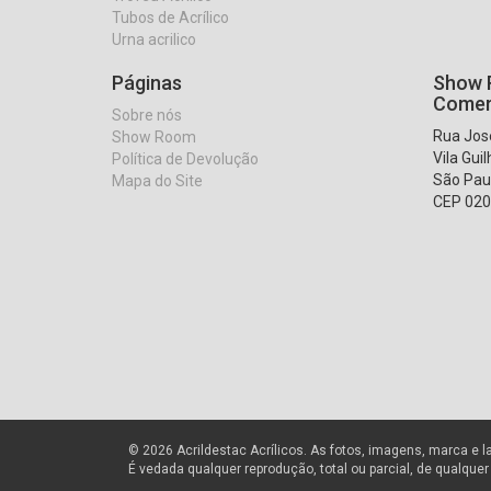
Tubos de Acrílico
Urna acrilico
Páginas
Show R
Comer
Sobre nós
Rua José
Show Room
Vila Gui
Política de Devolução
São Pau
Mapa do Site
CEP 020
© 2026 Acrildestac Acrílicos. As fotos, imagens, marca e l
É vedada qualquer reprodução, total ou parcial, de qualque