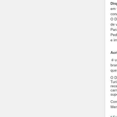
Dis
em 
con
O D
de 
Par
Ped
e i
Acr
é u
bra
que
O D
Tur
rec
car
sup
Con
Men