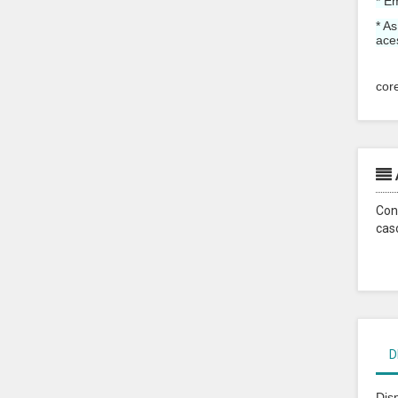
* E
* A
ace
cor
Con
cas
D
Dis