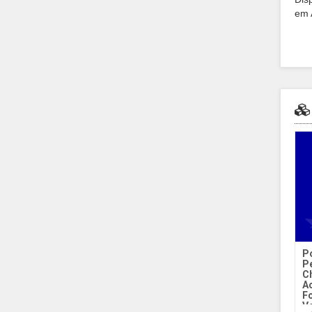
em 
P
P
C
Ac
F
Ve