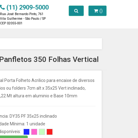
(11) 2909-5000
Toggle search
()
Rua José Bernardo Pinto, 761
Vila Guilherme - São Paulo / SP
CEP 02055-001
Panfletos 350 Folhas Vertical
l Porta Folheto Acrilico para encaixe de diversos
os ou folders 7cm alt x 35x25 Vert inclinado,
1,22 Mt altura em aluminio e Base 10mm
ncia: DY35 PF 35x25 inclinado
dade Mínima: 1 unidade
isponíveis: