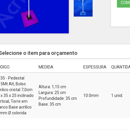
COMP
Selecione o item para orçamento
DIGO
MEDIDA
ESPESSURA
QUANTIDA
35 - Pedestal
15Mt Alt, Bolso
Altura: 1,15 cm
rilico cristal 7,0cm
Largura: 25 cm
t x 35 x 25 inclinado
10.0mm
1 unid.
Profundidade: 35 cm
rtical, Torre em
Base: 35 cm
anco Base acrílico
mm Ø colorida