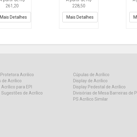
30x
33 A3 42x30
reto Vert
261,20
228,50
to Vert
DY1
Incl
Mais Detalhes
Mais Detalhes
M
 Protetora Acrilico
Cúpulas de Acrílico
 de Acrílico
Display de Acrílico
 Acrílico para EPI
Display Pedestal de Acrílico
 Sugestões de Acrílico
Divisórias de Mesa Barreiras de 
PS Acrílico Similar