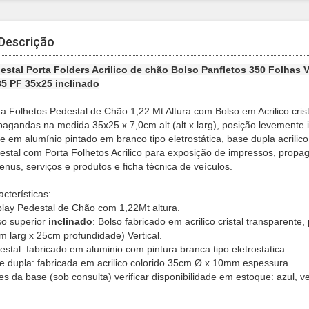
Descrição
estal Porta Folders Acrilico de chão Bolso Panfletos 350 Folhas V
5 PF 35x25 inclinado
ta Folhetos Pedestal de Chão 1,22 Mt Altura com Bolso em Acrilico cris
pagandas na medida 35x25 x 7,0cm alt (alt x larg), posição levemente in
re em alumínio pintado em branco tipo eletrostática, base dupla acril
estal com Porta Folhetos Acrilico para exposição de impressos, propaga
enus, serviços e produtos e ficha técnica de veículos.
cterísticas:
play Pedestal de Chão com 1,22Mt altura.
so superior
inclinado
: Bolso fabricado em acrilico cristal transparent
m larg x 25cm profundidade) Vertical.
estal: fabricado em aluminio com pintura branca tipo eletrostatica.
e dupla: fabricada em acrilico colorido 35cm Ø x 10mm espessura.
es da base (sob consulta) verificar disponibilidade em estoque:
azul, v