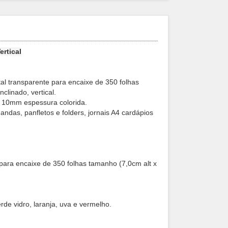
ertical
tal transparente para encaixe de 350 folhas
clinado, vertical.
ico 10mm espessura colorida.
ndas, panfletos e folders, jornais A4 cardápios
e, para encaixe de 350 folhas tamanho (7,0cm alt x
erde vidro, laranja, uva e vermelho.