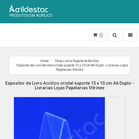
PRODUTOS EM ACRÍLICO
Toggle
Toggl
()
search
naviga
Home
Porta Livro e Suporte de Acrílico
Expositor de Livro Acrilico cristal suporte 15 x 10 cm A6 Duplo - Livrarias Lojas
Papelarias Vitrines
Expositor de Livro Acrilico cristal suporte 15 x 10 cm A6 Duplo -
Livrarias Lojas Papelarias Vitrines