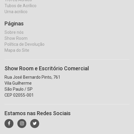
Tubos de Acrílico
Urna acrilico
Páginas
Sobre nós
Show Room
Política de Devolução
Mapa do Site
Show Room e Escritório Comercial
Rua José Bernardo Pinto, 761
Vila Guilherme
São Paulo / SP
CEP 02055-001
Estamos nas Redes Sociais