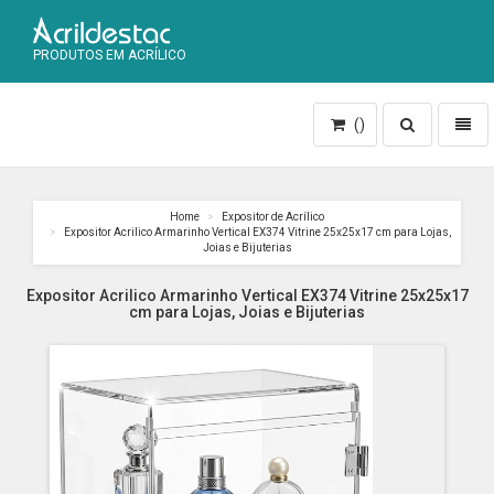
PRODUTOS EM ACRÍLICO
Toggle
Toggl
()
search
naviga
Home
Expositor de Acrílico
Expositor Acrilico Armarinho Vertical EX374 Vitrine 25x25x17 cm para Lojas,
Joias e Bijuterias
Expositor Acrilico Armarinho Vertical EX374 Vitrine 25x25x17
cm para Lojas, Joias e Bijuterias