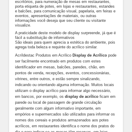
escritórios, para numeração de mesas em restaurantes,
porta etiqueta de potes, em lojas e restaurantes, estandes
e balcões, para comunicação visual, papelaria, em feiras e
eventos, apresentações de materiais, ou outras
informações você deseja que seu cliente ou visitante
visualize.
A praticidade deste modelo de display surpreende, já que é
fácil a substituição de informativos
São ideais para quem aprecia a estética do ambiente, pois
agrega toda beleza e requinte do acrílico similar.
Acríldestac Produtos em Acrílico
Display de Acrílico
pode
ser facilmente encontrado em produtos com estes
identificador em mesas, balcões, paredes, chão, em
pontos de venda, recepções, eventos, concessionárias,
vitrines, entre outros, e estão sempre sinalizando,
indicando ou orientando alguma informação. Muitos locais
utilizam o display acrílico para informar algo necessário,
em bancos, por exemplo, os
display de acrílico
ficam em
parede ou local de passagem de grande circulação
geralmente com algum informativo importante, em
empórios e supermercados são utilizados para informar os
nomes dos cereais e produtos armazenados aos potes
acrílicos, em restaurantes identifica o nome dos pratos do
dia e para indicar se as mesas têm reservas, em lojas