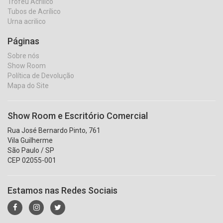
Troféu Acrílico
Tubos de Acrílico
Urna acrilico
Páginas
Sobre nós
Show Room
Política de Devolução
Mapa do Site
Show Room e Escritório Comercial
Rua José Bernardo Pinto, 761
Vila Guilherme
São Paulo / SP
CEP 02055-001
Estamos nas Redes Sociais