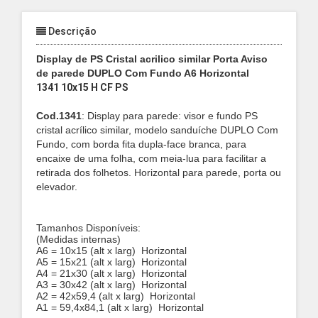
Descrição
Display de PS Cristal acrilico similar Porta Aviso
de parede DUPLO Com Fundo A6 Horizontal
1341 10x15 H CF PS
Cod.1341
: Display para parede
: visor e fundo PS
cristal acrílico similar, modelo sanduíche DUPLO Com
Fundo, com borda fita dupla-face branca, para
encaixe de uma folha,
com meia-lua para facilitar a
retirada dos folhetos. Horizontal
para parede, porta ou
elevador.
Tamanhos Disponíveis:
(Medidas internas)
A6 = 10x15 (alt x larg)
Horizontal
A5 = 15x21 (alt x larg)
Horizontal
A4 = 21x30 (alt x larg)
Horizontal
A3 = 30x42 (alt x larg)
Horizontal
A2 = 42x59,4 (alt x larg)
Horizontal
A1 = 59,4x84,1 (alt x larg)
Horizontal