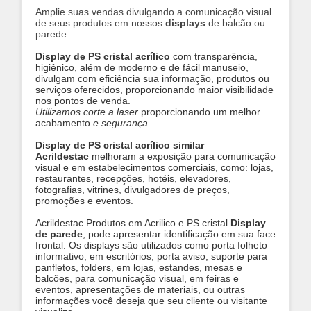
Amplie suas vendas divulgando a comunicação visual
de seus produtos em nossos
displays
de balcão ou
parede
.
Display de PS cristal acrílico
com transparência,
higiênico, além de moderno e de fácil manuseio,
divulgam com eficiência sua informação, produtos ou
serviços oferecidos, proporcionando maior visibilidade
nos pontos de venda.
Utilizamos corte a laser
proporcionando um melhor
acabamento
e segurança.
Display de PS cristal acrílico similar
Acrildestac
melhoram a exposição para comunicação
visual e em estabelecimentos comerciais, como: lojas,
restaurantes, recepções, hotéis, elevadores,
fotografias, vitrines, divulgadores de preços,
promoções e eventos.
Acrildestac Produtos em Acrilico e PS cristal
Display
de parede
, pode apresentar identificação em sua face
frontal. Os displays são utilizados como porta folheto
informativo, em escritórios, porta aviso, suporte para
panfletos, folders, em lojas, estandes, mesas e
balcões, para comunicação visual, em feiras e
eventos, apresentações de materiais, ou outras
informações você deseja que seu cliente ou visitante