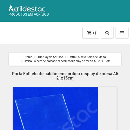
PRODUTOS EM ACRÍLICO
Toggle
Toggl
()
search
naviga
Home
Display de Acrílico
Porta Folheto Bolso de Mesa
Porta Folheto de balcão em acrilico display de mesa A5 21x15cm
Porta Folheto de balcão em acrilico display de mesa A5
21x15cm