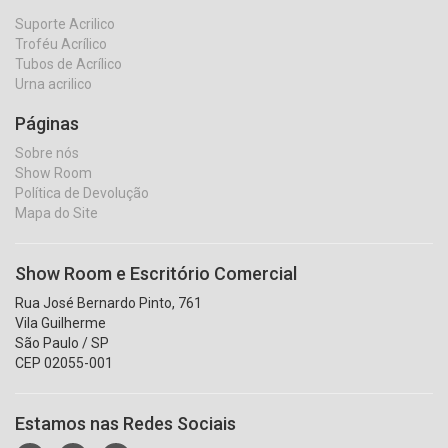
Suporte Acrilico
Troféu Acrílico
Tubos de Acrílico
Urna acrilico
Páginas
Sobre nós
Show Room
Política de Devolução
Mapa do Site
Show Room e Escritório Comercial
Rua José Bernardo Pinto, 761
Vila Guilherme
São Paulo / SP
CEP 02055-001
Estamos nas Redes Sociais