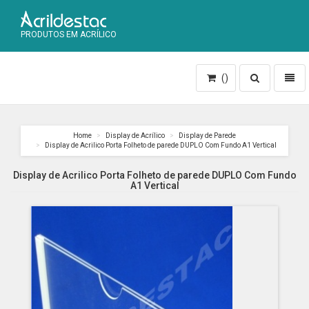
PRODUTOS EM ACRÍLICO
Toggle
Toggl
()
search
naviga
Home
Display de Acrílico
Display de Parede
Display de Acrilico Porta Folheto de parede DUPLO Com Fundo A1 Vertical
Display de Acrilico Porta Folheto de parede DUPLO Com Fundo
A1 Vertical