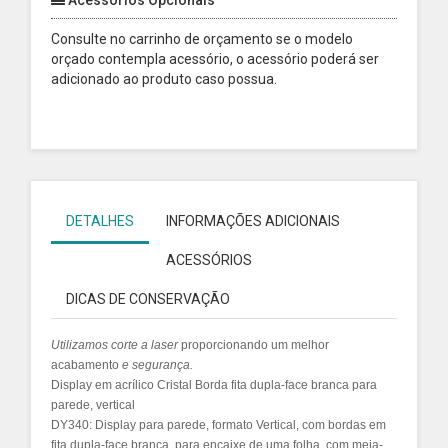
Acessórios Opcionais
Consulte no carrinho de orçamento se o modelo
orçado contempla acessório, o acessório poderá ser
adicionado ao produto caso possua.
DETALHES
INFORMAÇÕES ADICIONAIS
ACESSÓRIOS
DICAS DE CONSERVAÇÃO
Utilizamos
corte a laser
proporcionando um melhor
acabamento
e segurança.
Display em acrílico Cristal Borda fita dupla-face branca para
parede, vertical
DY340: Display para parede, formato Vertical, com bordas em
fita dupla-face branca, para encaixe de uma folha, com meia-