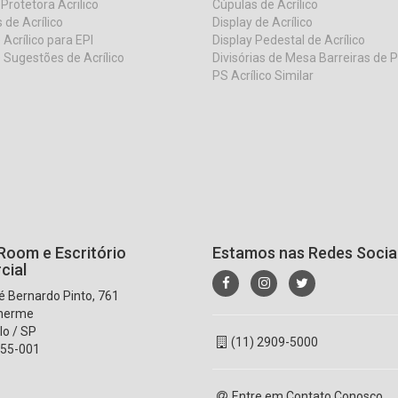
 Protetora Acrilico
Cúpulas de Acrílico
 de Acrílico
Display de Acrílico
 Acrílico para EPI
Display Pedestal de Acrílico
 Sugestões de Acrílico
Divisórias de Mesa Barreiras de 
PS Acrílico Similar
oom e Escritório
Estamos nas Redes Socia
cial
 Bernardo Pinto, 761
lherme
lo / SP
(11) 2909-5000
55-001
Entre em Contato Conosco