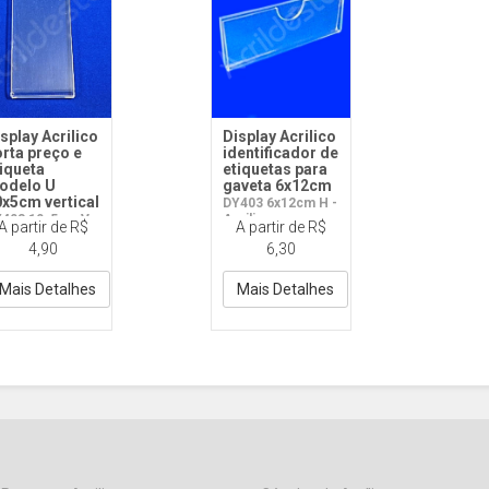
splay Acrilico
Display Acrilico
rta preço e
identificador de
iqueta
etiquetas para
odelo U
gaveta 6x12cm
x5cm vertical
DY403 6x12cm H -
403 10x5cm V -
Acrilico
A partir de R$
A partir de R$
rilico
4,90
6,30
Mais Detalhes
Mais Detalhes