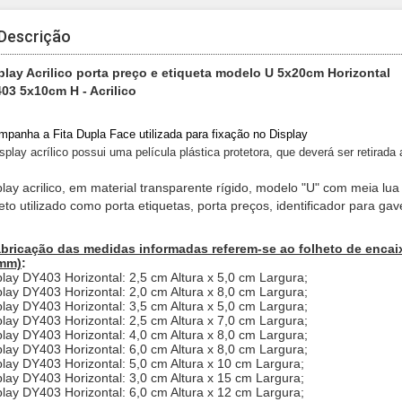
Descrição
play Acrilico porta preço e etiqueta modelo U 5x20cm Horizontal
03 5x10cm H - Acrilico
panha a Fita Dupla Face utilizada para fixação no Display
splay acrílico possui uma película plástica protetora, que deverá ser retirada
play acrilico, em material transparente rígido, modelo "U" com meia lu
heto utilizado como porta etiquetas, porta preços, identificador para ga
abricação das medidas informadas referem-se ao folheto de encaix
mm)
:
play DY403 Horizontal: 2,5 cm Altura x 5,0 cm Largura;
play DY403 Horizontal: 2,0 cm Altura x 8,0 cm Largura;
play DY403 Horizontal: 3,5 cm Altura x 5,0 cm Largura;
play DY403 Horizontal: 2,5 cm Altura x 7,0 cm Largura;
play DY403 Horizontal: 4,0 cm Altura x 8,0 cm Largura;
play DY403 Horizontal: 6,0 cm Altura x 8,0 cm Largura;
play DY403 Horizontal: 5,0 cm Altura x 10 cm Largura;
play DY403 Horizontal: 3,0 cm Altura x 15 cm Largura;
play DY403 Horizontal: 6,0 cm Altura x 12 cm Largura;