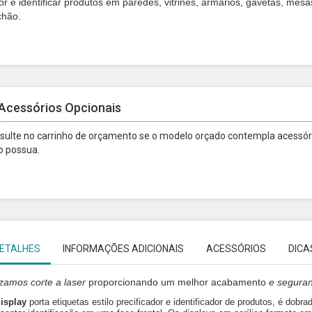
or e identificar produtos em paredes, vitrines, armários, gavetas, mesa
chão.
Acessórios Opcionais
sulte no carrinho de orçamento se o modelo orçado contempla acessóri
o possua.
ETALHES
INFORMAÇÕES ADICIONAIS
ACESSÓRIOS
DICA
lizamos
corte a laser
proporcionando um melhor acabamento
e segura
isplay
porta etiquetas estilo precificador e identificador de produtos, é dobr