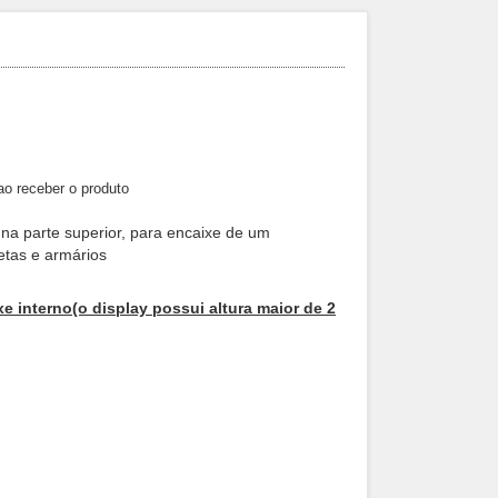
 ao receber o produto
a na parte superior, para encaixe de um
vetas e armários
e interno(o display possui altura maior de 2