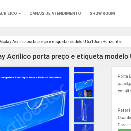
ACRÍLICO
CANAIS DE ATENDIMENTO
SHOW ROOM
Display Acrilico porta preço e etiqueta modelo U 5x10cm Horizontal
ay Acrilico porta preço e etiqueta model
Porta E
papel,p
cm alt 
Referê
Quanti
Cores d