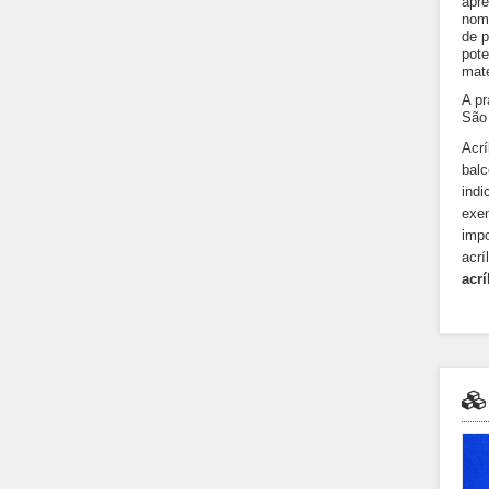
apre
nome
de p
pote
mate
A pr
São 
Acrí
balc
indi
exe
impo
acrí
acrí