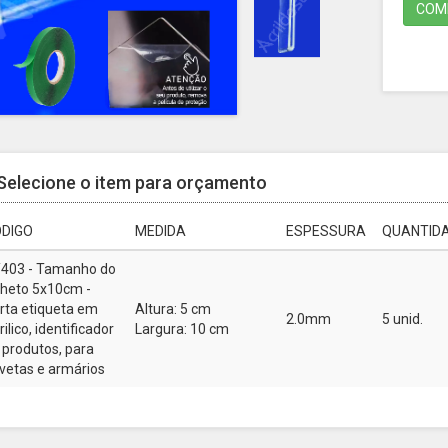
COMP
Selecione o item para orçamento
DIGO
MEDIDA
ESPESSURA
QUANTIDA
403 - Tamanho do
lheto 5x10cm -
rta etiqueta em
Altura: 5 cm
2.0mm
5 unid.
rilico, identificador
Largura: 10 cm
 produtos, para
vetas e armários