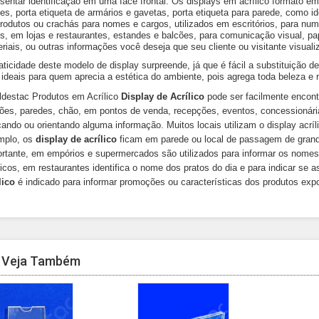
sentar identificação em uma face frontal. Os displays em acrílico formato em 
s, porta etiqueta de armários e gavetas, porta etiqueta para parede, como id
rodutos ou crachás para nomes e cargos, utilizados em escritórios, para nu
s, em lojas e restaurantes, estandes e balcões, para comunicação visual, pa
riais, ou outras informações você deseja que seu cliente ou visitante visuali
aticidade deste modelo de display surpreende, já que é fácil a substituição d
ideais para quem aprecia a estética do ambiente, pois agrega toda beleza e re
ldestac Produtos em Acrílico
Display de Acrílico
pode ser facilmente encon
ões, paredes, chão, em pontos de venda, recepções, eventos, concessionárias
cando ou orientando alguma informação. Muitos locais utilizam o display acrí
mplo, os
display de acrílico
ficam em parede ou local de passagem de grand
rtante, em empórios e supermercados são utilizados para informar os nome
licos, em restaurantes identifica o nome dos pratos do dia e para indicar se
lico
é indicado para informar promoções ou características dos produtos expos
Veja Também