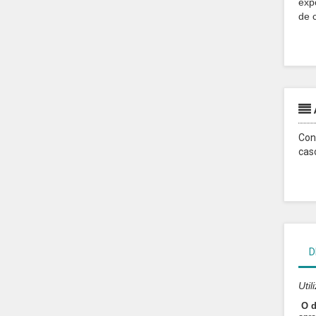
exp
de 
Con
cas
D
Uti
O d