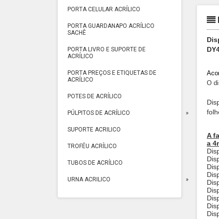
PORTA CELULAR ACRÍLICO
PORTA GUARDANAPO ACRÍLICO
SACHÊ
Dis
DY4
PORTA LIVRO E SUPORTE DE
ACRÍLICO
PORTA PREÇOS E ETIQUETAS DE
Acom
ACRÍLICO
O di
POTES DE ACRÍLICO
Dis
fol
PÚLPITOS DE ACRÍLICO
SUPORTE ACRILICO
A f
a 4
TROFÉU ACRÍLICO
Dis
Dis
TUBOS DE ACRÍLICO
Dis
Dis
URNA ACRILICO
Dis
Dis
Dis
Dis
Dis