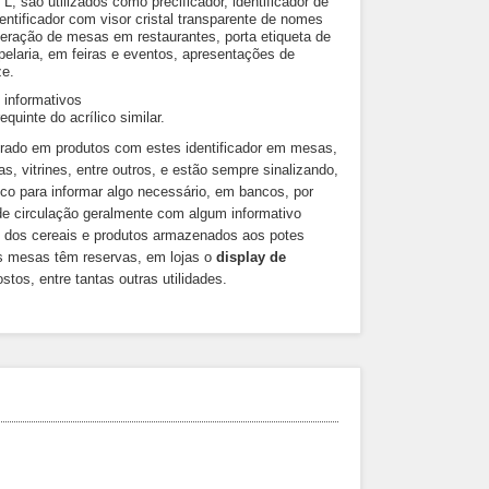
L, são utilizados como precificador, identificador de
entificador com visor cristal transparente de nomes
meração de mesas em restaurantes, porta etiqueta de
pelaria, em feiras e eventos, apresentações de
ze.
e informativos
quinte do acrílico similar.
trado em produtos com estes identificador em mesas,
, vitrines, entre outros, e estão sempre sinalizando,
lico para informar algo necessário, em bancos, por
e circulação geralmente com algum informativo
s dos cereais e produtos armazenados aos potes
 as mesas têm reservas, em lojas o
display de
tos, entre tantas outras utilidades.