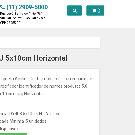
(11) 2909-5000
Toggle search
()
Rua José Bernardo Pinto, 761
Vila Guilherme - São Paulo / SP
CEP 02055-001
o U 5x10cm Horizontal
tiqueta Acrílico Cristal modelo U, com encaixe de
recificdor identificador de nomes produtos 5,0
x 10 cm Larg Horizontal
ncia: DY403 5x10cm H - Acrilico
dade Mínima: 5 unidades
isponíveis: