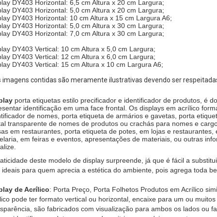
play DY403 Horizontal: 6,5 cm Altura x 20 cm Largura;
play DY403 Horizontal: 5,0 cm Altura x 20 cm Largura;
play DY403 Horizontal: 10 cm Altura x 15 cm Largura A6;
play DY403 Horizontal: 5,0 cm Altura x 30 cm Largura;
play DY403 Horizontal: 7,0 cm Altura x 30 cm Largura;
play DY403 Vertical: 10 cm Altura x 5,0 cm Largura;
play DY403 Vertical: 12 cm Altura x 6,0 cm Largura;
play DY403 Vertical: 15 cm Altura x 10 cm Largura A6;
s imagens contidas são meramente ilustrativas devendo ser respeitada
play
porta etiquetas estilo precificador e identificador de produtos, é
esentar identificação em uma face frontal. Os displays em acrílico form
ntificador de nomes, porta etiqueta de armários e gavetas, porta etique
stal transparente de nomes de produtos ou crachás para nomes e cargos
as em restaurantes, porta etiqueta de potes, em lojas e restaurantes,
elaria, em feiras e eventos, apresentações de materiais, ou outras inf
alize.
raticidade deste modelo de display surpreende, já que é fácil a substitu
 ideais para quem aprecia a estética do ambiente, pois agrega toda bel
play de Acrílico
: Porta Preço, Porta Folhetos Produtos em Acrílico sim
lico pode ter formato vertical ou horizontal, encaixe para um ou muitos 
nsparência, são fabricados com visualização para ambos os lados ou fac