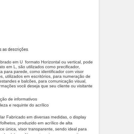
s as descrições.
 dobrado em U formato Horizontal ou vertical, pode
ato em L, são utilizados como precificador,
ta para parede, como identificador com visor
, utilizados em escritórios, para numeração de
 estandes e balcões, para comunicação visual,
ormações você deseja que seu cliente ou visitante
ição de informativos
eza e requinte do acrílico
ilar Fabricado em diversas medidas, o display
folhetos, produzido em acrílico de alta
e única, visor transparente, sendo ideal para