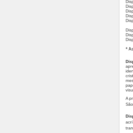
Dis
Dis
Dis
Dis
Dis
Dis
Dis
Dis
* A
Dis
apr
ide
cri
mes
pap
visu
A p
São
Dis
acrí
tra