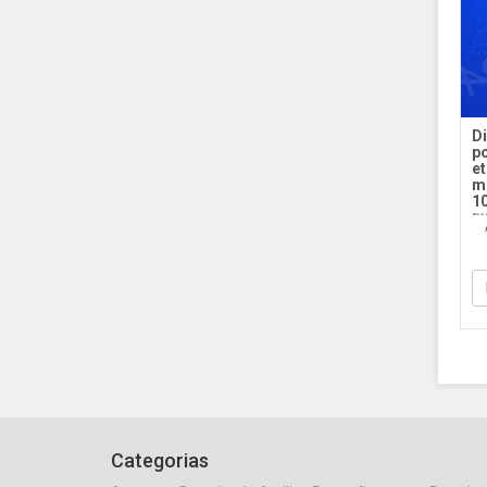
Di
po
et
m
10
DY
Ac
Categorias