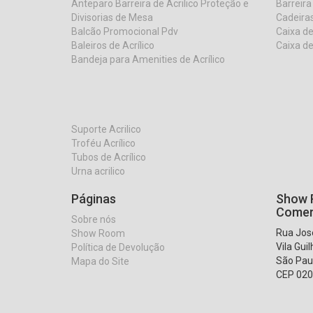
Anteparo Barreira de Acrilico Proteção e
Barreira
Divisorias de Mesa
Cadeiras
Balcão Promocional Pdv
Caixa de
Baleiros de Acrílico
Caixa de
Bandeja para Amenities de Acrílico
Suporte Acrilico
Troféu Acrílico
Tubos de Acrílico
Urna acrilico
Páginas
Show R
Comer
Sobre nós
Rua José
Show Room
Vila Gui
Política de Devolução
São Pau
Mapa do Site
CEP 020