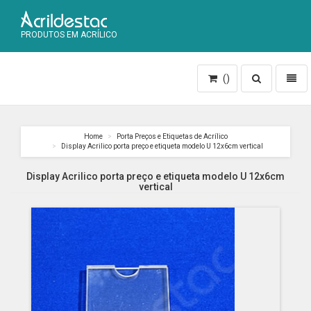
PRODUTOS EM ACRÍLICO
Toggle
Toggl
()
search
naviga
Home
Porta Preços e Etiquetas de Acrílico
Display Acrilico porta preço e etiqueta modelo U 12x6cm vertical
Display Acrilico porta preço e etiqueta modelo U 12x6cm
vertical