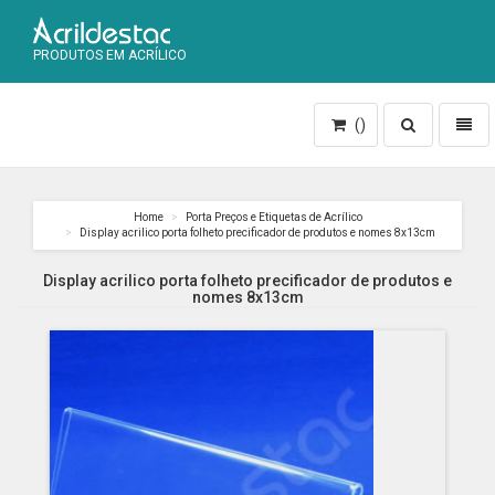
PRODUTOS EM ACRÍLICO
Toggle
Toggl
()
search
naviga
Home
Porta Preços e Etiquetas de Acrílico
Display acrilico porta folheto precificador de produtos e nomes 8x13cm
Display acrilico porta folheto precificador de produtos e
nomes 8x13cm