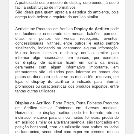
A praticidade deste modelo de display surpreende, já que é
fácil a substituição de informativos
São ideais para quem aprecia a estética do ambiente, pois
agrega toda beleza e requinte do acrílico similar.
Acríldestac Produtos em Acrílico
Display de Acrílico
pode
ser facilmente encontrado em mesas, balcões, paredes,
chão, em pontos de venda, recepções, eventos,
concessionárias, vitrines, entre outros, e estão sempre
sinalizando, indicando ou orientando alguma informação.
Muitos locais utilizam o display acrílico similar para
informar algo necessário, em bancos, por exemplo,
os
display de acrílico
ficam em cima da mesa,
geralmente com algum informativo importante, em
restaurantes são utilizados para informar os nomes dos
pratos do dia e para indicar se as mesas têm reservas, em
lojas o
display de acrílico
é indicado para informar
promoções ou características dos produtos expostos, entre
tantas outras utilidades.
Display de Acrílico
: Porta Preço, Porta Folhetos Produtos
em Acrílico similar Fabricado em diversas medidas,
Horizontal, o display acrílico pode ter formato reto ou
inclinado, encaixe para um ou muitos folhetos, produzido
em acrílico similar de alta transparência, são fabricados em
posição horizontal, com visualização para ambos os lados
ou face única, sendo ideal para expor em paredes, mesas