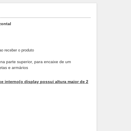
zontal
 ao receber o produto
a na parte superior, para encaixe de um
vetas e armários
e interno(o display possui altura maior de 2