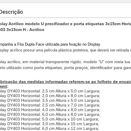
Descrição
play Acrilico modelo U precificador e porta etiquetas 3x15cm Hori
03 3x15cm H - Acrilico
panha a Fita Dupla Face utilizada para fixação no Display
splay acrílico possui uma película plástica protetora, que deverá ser retirada
play acrilico, em material transparente rígido, modelo "U" com meia lu
heto utilizado como porta etiquetas, porta preços, identificador para ga
abricação das medidas informadas referem-se ao folheto de encaix
mm)
:
play DY403 Horizontal: 2,5 cm Altura x 5,0 cm Largura;
play DY403 Horizontal: 2,0 cm Altura x 8,0 cm Largura;
play DY403 Horizontal: 3,5 cm Altura x 5,0 cm Largura;
play DY403 Horizontal: 2,5 cm Altura x 7,0 cm Largura;
play DY403 Horizontal: 4,0 cm Altura x 8,0 cm Largura;
play DY403 Horizontal: 6,0 cm Altura x 8,0 cm Largura;
play DY403 Horizontal: 5,0 cm Altura x 10 cm Largura;
play DY403 Horizontal: 3,0 cm Altura x 15 cm Largura;
play DY403 Horizontal: 6,0 cm Altura x 12 cm Largura;