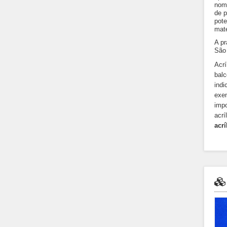
nome
de p
pote
mate
A pr
São 
Acrí
balc
indi
exe
impo
acrí
acrí