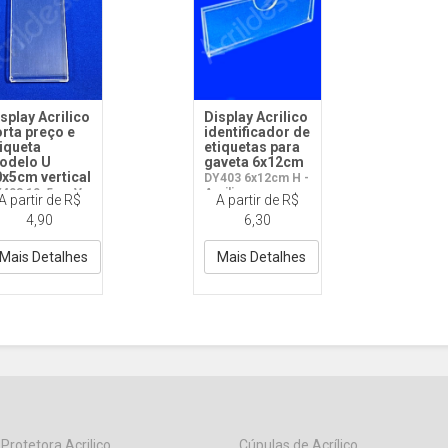
splay Acrilico
Display Acrilico
rta preço e
identificador de
iqueta
etiquetas para
odelo U
gaveta 6x12cm
x5cm vertical
DY403 6x12cm H -
403 10x5cm V -
Acrilico
A partir de R$
A partir de R$
rilico
4,90
6,30
Mais Detalhes
Mais Detalhes
 Protetora Acrilico
Cúpulas de Acrílico