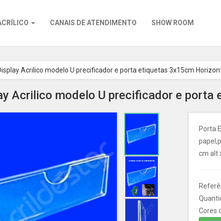
ACRÍLICO
CANAIS DE ATENDIMENTO
SHOW ROOM
Display Acrilico modelo U precificador e porta etiquetas 3x15cm Horizon
ay Acrilico modelo U precificador e porta
Porta E
papel,p
cm alt 
Referê
Quanti
Cores d