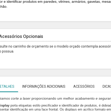
or e identificar produtos em paredes, vitrines, armários, gavetas, mesa
chão.
Acessórios Opcionais
sulte no carrinho de orçamento se o modelo orçado contempla acessóri
o possua.
ETALHES
INFORMAÇÕES ADICIONAIS
ACESSÓRIOS
DICA
lizamos
corte a laser
proporcionando um melhor acabamento
e segura
isplay
porta etiquetas estilo precificador e identificador de produtos, é dobr
sentar identificação em uma face frontal. Os displays em acrílico formato em 