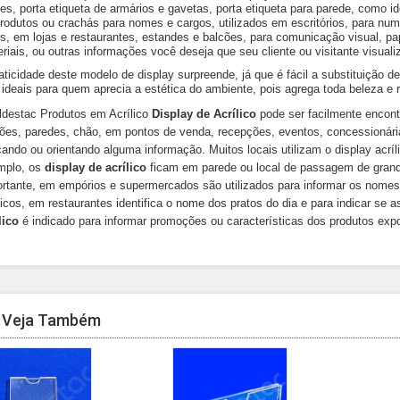
s, porta etiqueta de armários e gavetas, porta etiqueta para parede, como id
rodutos ou crachás para nomes e cargos, utilizados em escritórios, para nu
s, em lojas e restaurantes, estandes e balcões, para comunicação visual, pa
riais, ou outras informações você deseja que seu cliente ou visitante visuali
aticidade deste modelo de display surpreende, já que é fácil a substituição d
ideais para quem aprecia a estética do ambiente, pois agrega toda beleza e re
ldestac Produtos em Acrílico
Display de Acrílico
pode ser facilmente encon
ões, paredes, chão, em pontos de venda, recepções, eventos, concessionárias
cando ou orientando alguma informação. Muitos locais utilizam o display acrí
mplo, os
display de acrílico
ficam em parede ou local de passagem de grand
rtante, em empórios e supermercados são utilizados para informar os nome
licos, em restaurantes identifica o nome dos pratos do dia e para indicar se
lico
é indicado para informar promoções ou características dos produtos expos
Veja Também