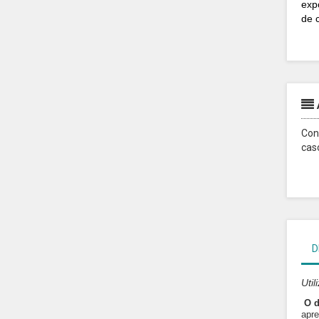
exp
de 
Con
cas
D
Uti
O d
apre