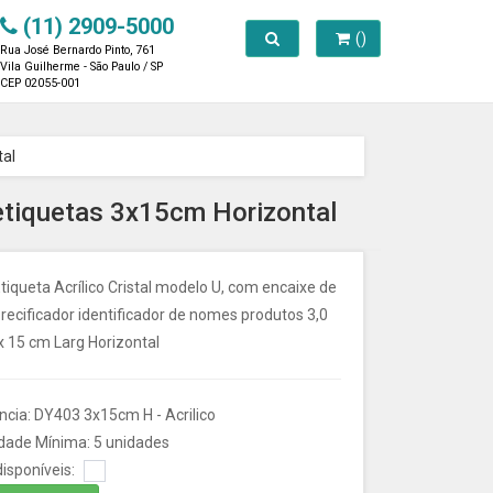
(11) 2909-5000
Toggle search
()
Rua José Bernardo Pinto, 761
Vila Guilherme - São Paulo / SP
CEP 02055-001
tal
 etiquetas 3x15cm Horizontal
tiqueta Acrílico Cristal modelo U, com encaixe de
recificador identificador de nomes produtos 3,0
x 15 cm Larg Horizontal
ncia: DY403 3x15cm H - Acrilico
dade Mínima: 5 unidades
isponíveis: