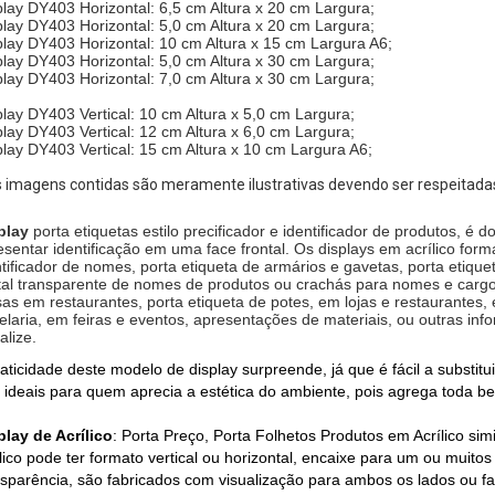
play DY403 Horizontal: 6,5 cm Altura x 20 cm Largura;
play DY403 Horizontal: 5,0 cm Altura x 20 cm Largura;
play DY403 Horizontal: 10 cm Altura x 15 cm Largura A6;
play DY403 Horizontal: 5,0 cm Altura x 30 cm Largura;
play DY403 Horizontal: 7,0 cm Altura x 30 cm Largura;
play DY403 Vertical: 10 cm Altura x 5,0 cm Largura;
play DY403 Vertical: 12 cm Altura x 6,0 cm Largura;
play DY403 Vertical: 15 cm Altura x 10 cm Largura A6;
s imagens contidas são meramente ilustrativas devendo ser respeitada
play
porta etiquetas estilo precificador e identificador de produtos, é
esentar identificação em uma face frontal. Os displays em acrílico form
ntificador de nomes, porta etiqueta de armários e gavetas, porta etique
stal transparente de nomes de produtos ou crachás para nomes e cargos
as em restaurantes, porta etiqueta de potes, em lojas e restaurantes,
elaria, em feiras e eventos, apresentações de materiais, ou outras inf
alize.
raticidade deste modelo de display surpreende, já que é fácil a substitu
 ideais para quem aprecia a estética do ambiente, pois agrega toda bel
play de Acrílico
: Porta Preço, Porta Folhetos Produtos em Acrílico sim
lico pode ter formato vertical ou horizontal, encaixe para um ou muitos 
nsparência, são fabricados com visualização para ambos os lados ou fac