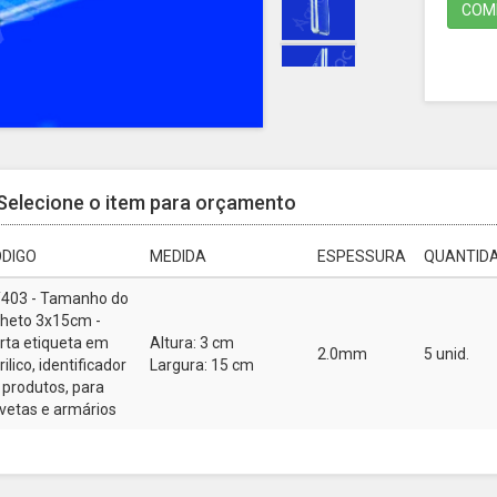
COMP
Selecione o item para orçamento
DIGO
MEDIDA
ESPESSURA
QUANTIDA
403 - Tamanho do
lheto 3x15cm -
rta etiqueta em
Altura: 3 cm
2.0mm
5 unid.
rilico, identificador
Largura: 15 cm
 produtos, para
vetas e armários