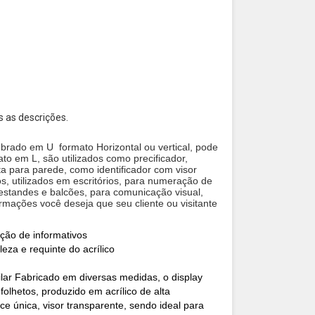
s as descrições.
 dobrado em U formato Horizontal ou vertical, pode
ato em L, são utilizados como precificador,
ta para parede, como identificador com visor
, utilizados em escritórios, para numeração de
 estandes e balcões, para comunicação visual,
ormações você deseja que seu cliente ou visitante
ição de informativos
eza e requinte do acrílico
ilar Fabricado em diversas medidas, o display
folhetos, produzido em acrílico de alta
e única, visor transparente, sendo ideal para