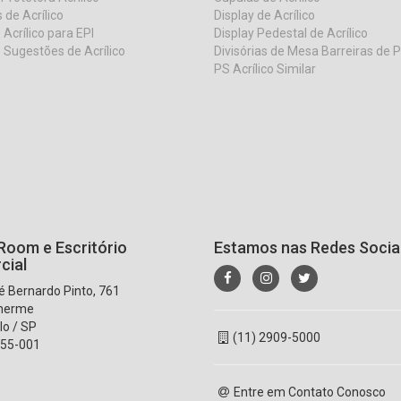
 de Acrílico
Display de Acrílico
 Acrílico para EPI
Display Pedestal de Acrílico
 Sugestões de Acrílico
Divisórias de Mesa Barreiras de 
PS Acrílico Similar
oom e Escritório
Estamos nas Redes Socia
cial
 Bernardo Pinto, 761
lherme
lo / SP
(11) 2909-5000
55-001
Entre em Contato Conosco