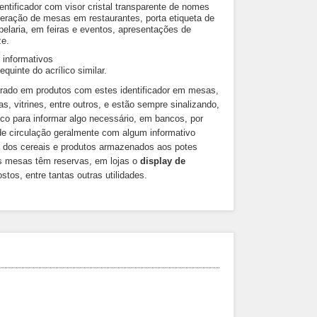
entificador com visor cristal transparente de nomes
meração de mesas em restaurantes, porta etiqueta de
pelaria, em feiras e eventos, apresentações de
ze.
e informativos
quinte do acrílico similar.
trado em produtos com estes identificador em mesas,
, vitrines, entre outros, e estão sempre sinalizando,
lico para informar algo necessário, em bancos, por
e circulação geralmente com algum informativo
s dos cereais e produtos armazenados aos potes
 as mesas têm reservas, em lojas o
display de
tos, entre tantas outras utilidades.