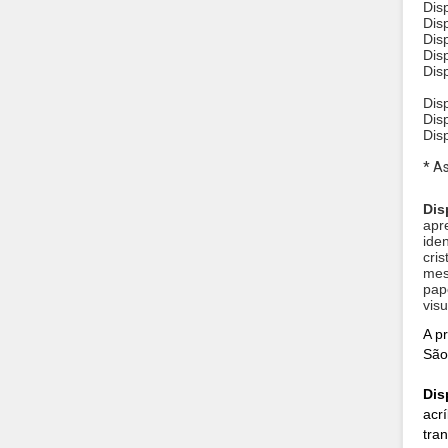
Dis
Dis
Dis
Dis
Dis
Dis
Dis
Dis
* A
Dis
apr
ide
cri
mes
pap
visu
A p
São
Dis
acrí
tra