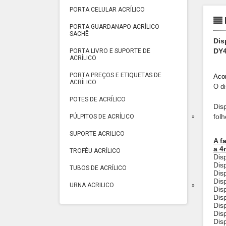
PORTA CELULAR ACRÍLICO
PORTA GUARDANAPO ACRÍLICO
SACHÊ
Dis
DY4
PORTA LIVRO E SUPORTE DE
ACRÍLICO
PORTA PREÇOS E ETIQUETAS DE
Acom
ACRÍLICO
O di
POTES DE ACRÍLICO
Dis
fol
PÚLPITOS DE ACRÍLICO
SUPORTE ACRILICO
A f
a 4
TROFÉU ACRÍLICO
Dis
Dis
TUBOS DE ACRÍLICO
Dis
Dis
URNA ACRILICO
Dis
Dis
Dis
Dis
Dis