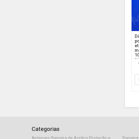
Di
po
et
m
10
DY
Ac
Categorias
Anteparo Barreira de Acrilico Proteção e
Barreira