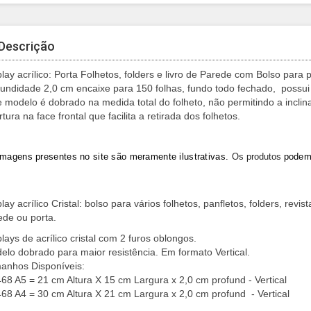
Descrição
lay acrílico: Porta Folhetos, folders e livro de Parede com Bolso para 
fundidade 2,0 cm encaixe para 150 folhas, fundo todo fechado, possui
e modelo é dobrado na medida total do folheto, não permitindo a inclin
tura na face frontal que facilita a retirada dos folhetos.
imagens presentes no site são meramente ilustrativas
.
Os
produtos
pode
lay acrílico Cristal: bolso para vários folhetos, panfletos, folders, rev
ede ou porta.
lays de acrílico cristal com 2 furos oblongos.
elo dobrado para maior resistência. Em formato Vertical.
anhos Disponíveis:
68 A5 = 21 cm Altura X 15 cm Largura x 2,0 cm profund - Vertical
68 A4 = 30 cm Altura X 21 cm Largura x 2,0 cm profund - Vertical