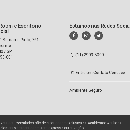
oom e Escritório
Estamos nas Redes Socia
cial
 Bernardo Pinto, 761
lherme
lo / SP
(11) 2909-5000
55-001
Entre em Contato Conosco
Ambiente Seguro
ayout aqui veiculados são de propriedade exclusiva da Acrildestac Acrílicos
r elemento de identidade, sem expressa autorização.