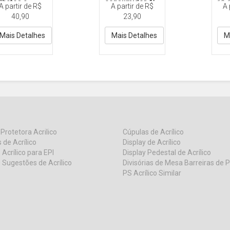
lhetos e
consumidor A5
12x
A partir de R$
A partir de R$
A 
lders
21x15
Acri
40,90
23,90
468 A4 30x21 V
DY466 A5 21x15 V
rilico
Acrilico
Mais Detalhes
Mais Detalhes
M
 Protetora Acrilico
Cúpulas de Acrílico
 de Acrílico
Display de Acrílico
 Acrílico para EPI
Display Pedestal de Acrílico
 Sugestões de Acrílico
Divisórias de Mesa Barreiras de 
PS Acrílico Similar