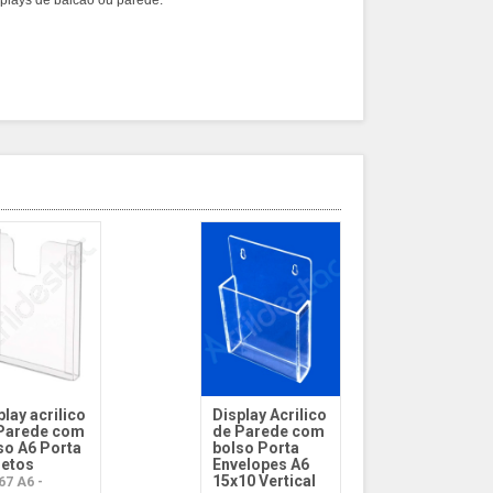
plays de balcão ou parede.
play acrilico
Display Acrilico
Parede com
de Parede com
so A6 Porta
bolso Porta
hetos
Envelopes A6
15x10 Vertical
67 A6 -