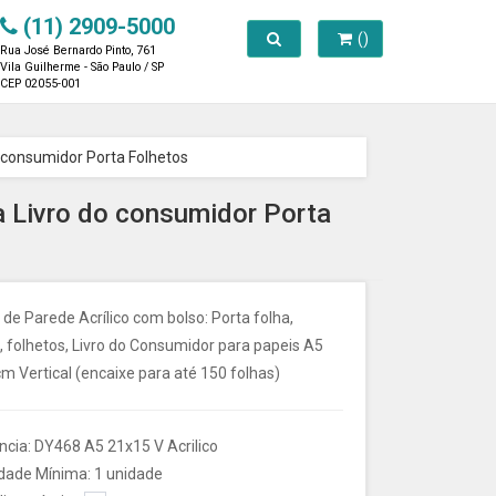
(11) 2909-5000
Toggle search
()
Rua José Bernardo Pinto, 761
Vila Guilherme - São Paulo / SP
CEP 02055-001
o consumidor Porta Folhetos
a Livro do consumidor Porta
 de Parede Acrílico com bolso: Porta folha,
, folhetos, Livro do Consumidor para papeis A5
 Vertical (encaixe para até 150 folhas)
ncia: DY468 A5 21x15 V Acrilico
dade Mínima: 1 unidade