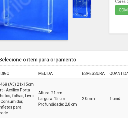
Cores d
COMP
Selecione o item para orçamento
DIGO
MEDIDA
ESPESSURA
QUANTIDA
468 (A5) 21x15cm
rt - Acrilico Porta
Altura: 21 cm
lhetos, folhas, Livro
Largura: 15 cm
2.0mm
1 unid.
 Consumidor,
Profundidade: 2,0 cm
nfletos para
rede