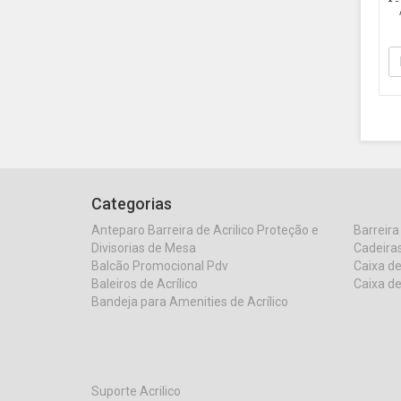
fo
fo
DY
Ac
Categorias
Anteparo Barreira de Acrilico Proteção e
Barreira
Divisorias de Mesa
Cadeiras
Balcão Promocional Pdv
Caixa de
Baleiros de Acrílico
Caixa de
Bandeja para Amenities de Acrílico
Suporte Acrilico