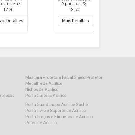
11x2CM V
DY466 A6 15X10 V
partir de R$
A partir de R$
lico
Acrilico
12,20
13,60
ais Detalhes
Mais Detalhes
Mascara Protetora Facial Shield Protetor
Medalha de Acrílico
Nichos de Acrílico
Proteção
Porta Cartões Acrílico
Porta Guardanapo Acrílico Sachê
Porta Livro e Suporte de Acrílico
Porta Preços e Etiquetas de Acrílico
Potes de Acrílico