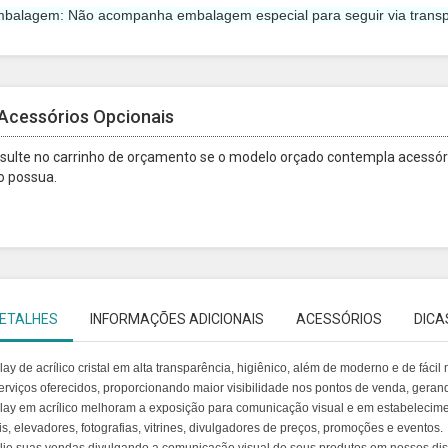
mbalagem: Não acompanha embalagem especial para seguir via transp
Acessórios Opcionais
sulte no carrinho de orçamento se o modelo orçado contempla acessóri
o possua.
ETALHES
INFORMAÇÕES ADICIONAIS
ACESSÓRIOS
DICA
lay de acrílico cristal em alta transparência, higiênico, além de moderno e de fác
erviços oferecidos, proporcionando maior visibilidade nos pontos de venda, gera
lay em acrílico melhoram a exposição para comunicação visual e em estabelecimen
is, elevadores, fotografias, vitrines, divulgadores de preços, promoções e eventos.