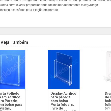
ie suas vendas divulgando a comunicação visual de seus produtos em nossos dis
izamos
corte a laser
proporcionando um melhor acabamento
e segurança.
incluso acessórios para fixação em parede.
Veja Também
orta Folheto
Display Acrilico
Dis
 em Acrilico
para parede
de 
ara Parede
com bolso
bol
om bolso para
Porta folders,
fol
vistas,
livro do
DY4