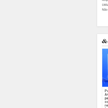
Ampl
Util
Não 
P
A4
p
c
re