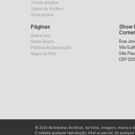
Troféu Acrílico
Tubos de Acrílico
Urna acrilico
Páginas
Show R
Comer
Sobre nós
Rua José
Show Room
Vila Gui
Política de Devolução
São Pau
Mapa do Site
CEP 020
© 2026 Acrildestac Acrílicos. As fotos, imagens, marca e l
É vedada qualquer reprodução, total ou parcial, de qualque