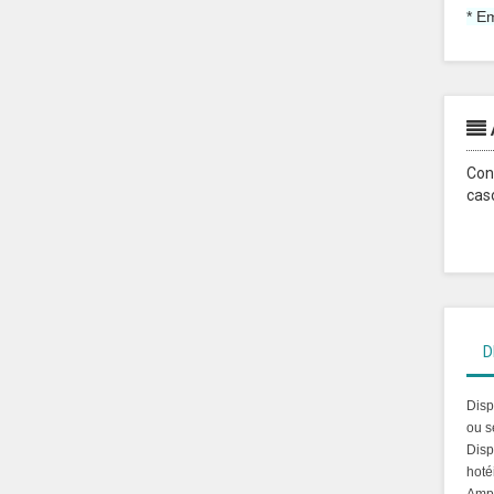
* E
Con
cas
D
Disp
ou s
Disp
hoté