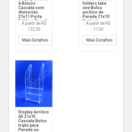
6 Bolsos
folders take
Cascata com
one Bolso
divisorias
acrilico de
21x11 Porta
Parede 21x10
Folders Parede
Vertical
A partir de R$
A partir de R$
Mesa
DY466 21X10 V
122,30
17,60
DY485 21x11
Acrilico
Cascata 6 bolsos
Acr
Mais Detalhes
Mais Detalhes
Display Acrilico
A5 21x15
Cascata Bolso
triplo para
Parede ou