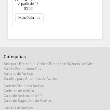
Mesa Porta
A partir de R$
Folders, Flyers
83,90
DY486 A5 Cascata
Acrilico
Mais Detalhes
Categorias
Anteparo Barreira de Acrilico Proteção e Divisorias de Mesa
Balcão Promocional Pdv
Baleiros de Acrílico
Bandeja para Amenities de Acrílico
Barreira Protetora Acrilico
Cadeiras de Acrílico
Caixa de Acrílico para EPI
Caixa de Sugestões de Acrílico
Cúpulas de Acrílico