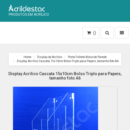
PRODUTOS EM ACRÍLICO
Toggle
Toggl
()
search
naviga
Home
Display de Acrílico
Porta Folheto Bolso de Parede
Display Acrílico Cascata 15x10cm Bolso Triplo para Papeis, tamanho foto A6
Display Acrílico Cascata 15x10cm Bolso Triplo para Papeis,
tamanho foto A6