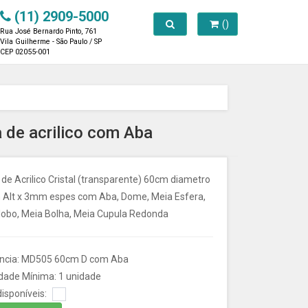
(11) 2909-5000
Toggle search
()
Rua José Bernardo Pinto, 761
Vila Guilherme - São Paulo / SP
CEP 02055-001
a de acrilico com Aba
de Acrilico Cristal (transparente) 60cm diametro
 Alt x 3mm espes com Aba, Dome, Meia Esfera,
lobo, Meia Bolha, Meia Cupula Redonda
ncia: MD505 60cm D com Aba
dade Mínima: 1 unidade
isponíveis: