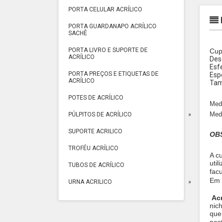
PORTA CELULAR ACRÍLICO
PORTA GUARDANAPO ACRÍLICO
SACHÊ
PORTA LIVRO E SUPORTE DE
Cup
ACRÍLICO
Des
Esf
PORTA PREÇOS E ETIQUETAS DE
Esp
ACRÍLICO
Tam
POTES DE ACRÍLICO
Med
Med
PÚLPITOS DE ACRÍLICO
SUPORTE ACRILICO
OBS
TROFÉU ACRÍLICO
A c
util
TUBOS DE ACRÍLICO
fac
Em 
URNA ACRILICO
Acr
nic
que