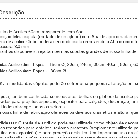
Descrição
ula de Acrilico 60cm transparente com Aba
crição: Meia cupula (metade de um globo) com Aba de aproximadame
era de acrílico Globo poderá ser modificada removendo a Aba ou com f
essura: 3,0 mm
anhos disponíveis, veja também as cupulas grandes de nossa linha de 
15cm Ø, 20cm, 24cm, 30cm, 40cm, 50cm, 
idas Acrilico 3mm Espes -
80cm Ø
idas Acrilico 4mm Espes -
.:
a medida das cúpulas poderão sofrer uma pequena alteração em 
upula, também conhecida como esferas, bolhas ou globos de acrilico po
izados para projetos especiais, expositor para calçados, decoração, arti
uldades abrange todos os setores.
nossa linha de fabricação oferecemos diversos diâmetros e altura, que
ildestac Cupula de acrilico
pode ser utilizada como objeto de deco
hos redondos para enfeites, redoma protetora (amplamente utilizada p
 fica em exposição) e para proteção acústica. Um importante uso da c