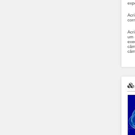
exp
Acr
cor
Acr
um 
exe
câm
câm