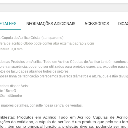
ETALHES
INFORMAÇÕES ADICIONAIS
ACESSÓRIOS
DICA
 Cupula de Acrílico Cristal (transparente)
fera de acrílico Globo pode conter aba externa padrão 2,0cm
ssura: 3,0 mm
ldestac Produtos em Acrílico Tudo em Acrílico Cúpulas de Acrílico também conhecid
ho e transparência, podendo ser utilizados para projetos especiais, expositor para c
etos de faculdades abrange todos os setores.
ossa linha de fabricação oferecemos diversos diâmetros e altura, que estão divulg
nhos disponíveis:
de 15cm Ø
80cm diâmetro
 maiores detalhes, consulte nossa central de vendas.
ildestac Produtos em Acrílico Tudo em Acrílico Cúpulas de Acrílic
uações do cotidiano, a cúpula de acrílico é um produto que pelo seu f
olor, têm como principal função a proteção diversa, podendo ser mui