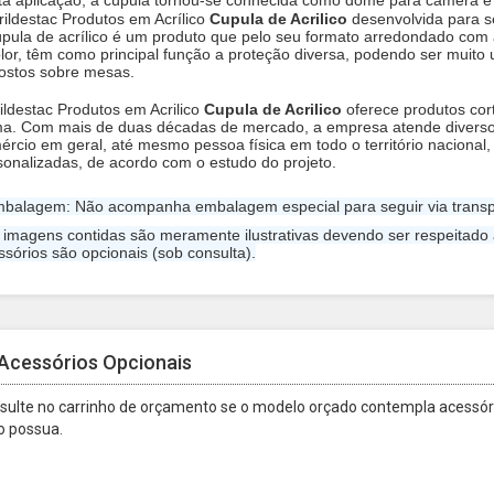
ta aplicação, a cúpula tornou-se conhecida como dome para câmera e
ildestac Produtos em Acrílico
Cupula de Acrilico
desenvolvida para se
úpula de acrílico é um produto que pelo seu formato arredondado com 
olor, têm como principal função a proteção diversa, podendo ser muito 
ostos sobre mesas.
ildestac Produtos em Acrilico
Cupula de Acrilico
oferece produtos cort
ma. Com mais de duas décadas de mercado, a empresa atende diversos
ércio em geral, até mesmo pessoa física em todo o território nacional
sonalizadas, de acordo com o estudo do projeto.
mbalagem: Não acompanha embalagem especial para seguir via transp
s imagens contidas são meramente ilustrativas devendo ser respeitado
ssórios são opcionais (sob consulta).
Acessórios Opcionais
sulte no carrinho de orçamento se o modelo orçado contempla acessóri
o possua.