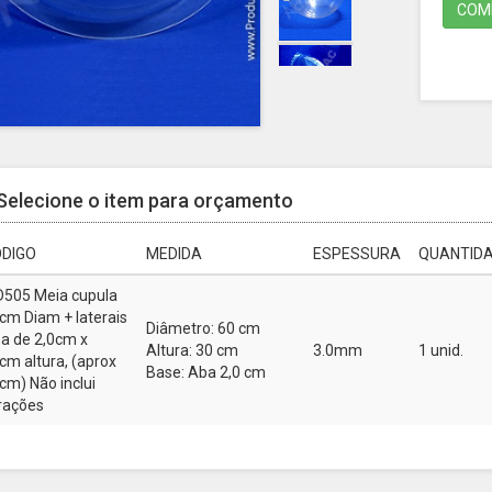
COMP
Selecione o item para orçamento
DIGO
MEDIDA
ESPESSURA
QUANTIDA
505 Meia cupula
cm Diam + laterais
Diâmetro: 60 cm
a de 2,0cm x
Altura: 30 cm
3.0mm
1 unid.
cm altura, (aprox
Base: Aba 2,0 cm
cm) Não inclui
rações