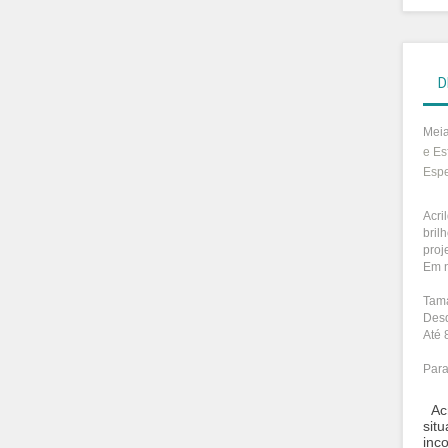
D
Meia
e
Es
Espe
Acri
bril
proj
Em n
Tama
Des
Até 
Para
Acr
sit
inc