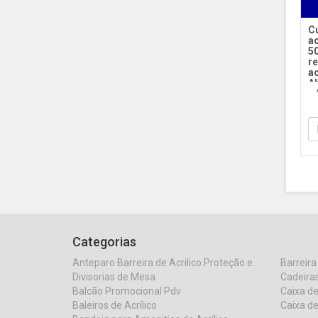
C
ac
5
r
ac
A
M
c
Categorias
Anteparo Barreira de Acrilico Proteção e
Barreira
Divisorias de Mesa
Cadeiras
Balcão Promocional Pdv
Caixa de
Baleiros de Acrílico
Caixa de