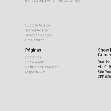
Bandeja para Amenities de Acrílico
Suporte Acrilico
Troféu Acrílico
Tubos de Acrílico
Urna acrilico
Páginas
Show R
Comer
Sobre nós
Rua José
Show Room
Vila Gui
Política de Devolução
São Pau
Mapa do Site
CEP 020