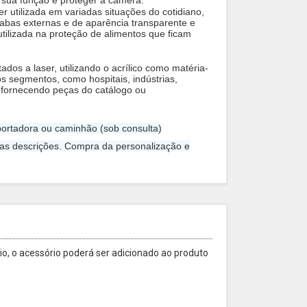
 sua função é proteger a câmera.
r utilizada em variadas situações do cotidiano,
abas externas e de aparência transparente e
utilizada na proteção de alimentos que ficam
ados a laser, utilizando o acrílico como matéria-
 segmentos, como hospitais, indústrias,
, fornecendo peças do catálogo ou
ortadora ou caminhão (sob consulta)
 as descrições. Compra da personalização e
o, o acessório poderá ser adicionado ao produto