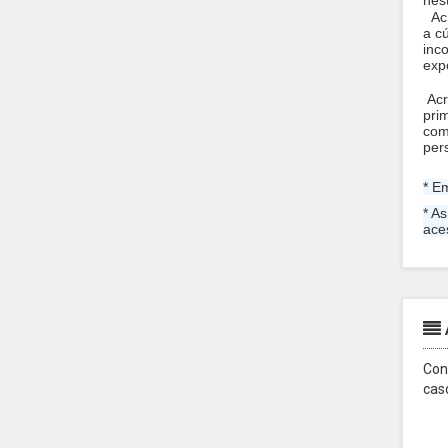
nes
Acr
a c
inc
exp
Acr
pri
com
per
* E
* A
ace
Con
cas