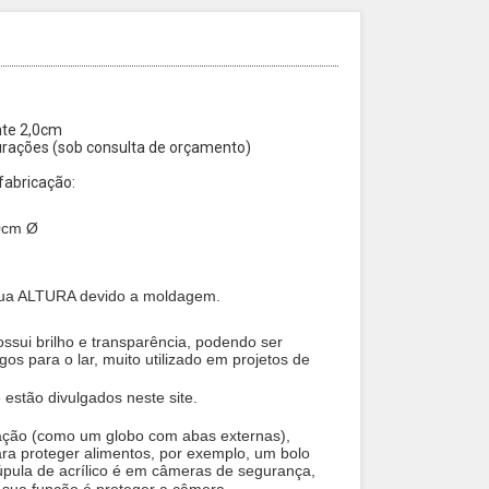
nte 2,0cm
urações (sob consulta de orçamento)
fabricação:
60cm Ø
sua ALTURA devido a moldagem.
ssui brilho e transparência, podendo ser
gos para o lar, muito utilizado em projetos de
 estão divulgados neste site.
ração (como um globo com abas externas),
ara proteger alimentos, por exemplo, um bolo
úpula de acrílico é em câmeras de segurança,