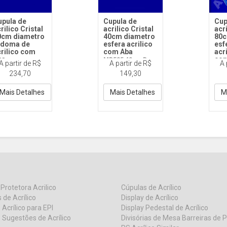
upula de
Cupula de
Cup
rilico Cristal
acrilico Cristal
acri
0cm diametro
40cm diametro
80c
edoma de
esfera acrilico
esf
rilico com
com Aba
acr
ba
com
MD505 40cm D
A partir de R$
A partir de R$
A 
D505 50cm D
com Aba
MD5
234,70
149,30
om Aba
com
Mais Detalhes
Mais Detalhes
M
 Protetora Acrilico
Cúpulas de Acrílico
 de Acrílico
Display de Acrílico
 Acrílico para EPI
Display Pedestal de Acrílico
 Sugestões de Acrílico
Divisórias de Mesa Barreiras de 