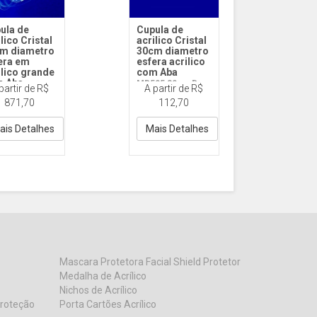
ula de
Cupula de
lico Cristal
acrilico Cristal
m diametro
30cm diametro
era em
esfera acrilico
ilico grande
com Aba
 Aba
MD505 30cm D
partir de R$
A partir de R$
05 80cm D
com Aba
871,70
112,70
 Aba
ais Detalhes
Mais Detalhes
Mascara Protetora Facial Shield Protetor
Medalha de Acrílico
Nichos de Acrílico
Proteção
Porta Cartões Acrílico