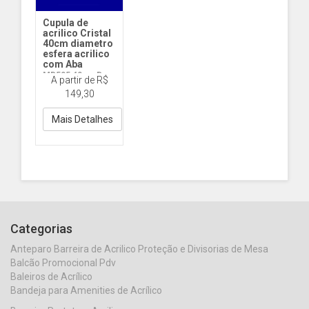
Cupula de
acrilico Cristal
40cm diametro
esfera acrilico
com Aba
MD505 40cm D
A partir de R$
com Aba
149,30
Mais Detalhes
Categorias
Anteparo Barreira de Acrilico Proteção e Divisorias de Mesa
Balcão Promocional Pdv
Baleiros de Acrílico
Bandeja para Amenities de Acrílico