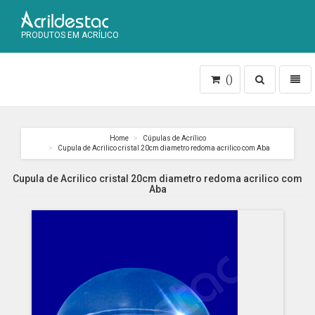
PRODUTOS EM ACRÍLICO
Toggle
Toggl
()
search
naviga
Home
Cúpulas de Acrílico
Cupula de Acrilico cristal 20cm diametro redoma acrilico com Aba
Cupula de Acrilico cristal 20cm diametro redoma acrilico com
Aba