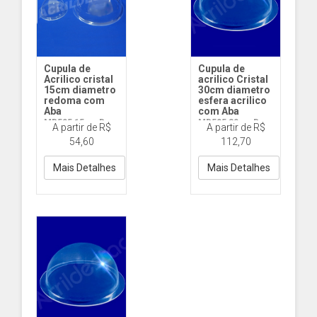
Cupula de
Cupula de
Acrilico cristal
acrilico Cristal
15cm diametro
30cm diametro
redoma com
esfera acrilico
Aba
com Aba
MD505 15cm D
MD505 30cm D
A partir de R$
A partir de R$
com Aba
com Aba
54,60
112,70
Mais Detalhes
Mais Detalhes