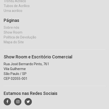
Troféu Acrílico
Tubos de Acrílico
Urna acrilico
Páginas
Sobre nós
Show Room
Política de Devolução
Mapa do Site
Show Room e Escritório Comercial
Rua José Bernardo Pinto, 761
Vila Guilherme
São Paulo / SP
CEP 02055-001
Estamos nas Redes Sociais