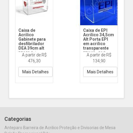
Caixa de
Caixa de EPI
Acrilico
Acrilico 34,5cm
Gabinete para
Alt Porta EPI
desfibrilador
em acrilico
DEA 39cm alt
transparente
DEA39 Caixa
EPI162 - 34,5cm
A partir de R$
A partir de R$
Acrilico 39cm Alt
Alt
476,30
134,90
x 4mm Espes
Mais Detalhes
Mais Detalhes
Categorias
Anteparo Barreira de Acrilico Proteção e Divisorias de Mesa