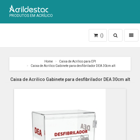
PRODUTOS EM ACRÍLICO
Toggle
Toggl
()
search
naviga
Home
Caixa de Acrílico para EPI
Caixa de Acrilico Gabinete para desfibrilador DEA 30cm alt
Caixa de Acrilico Gabinete para desfibrilador DEA 30cm alt