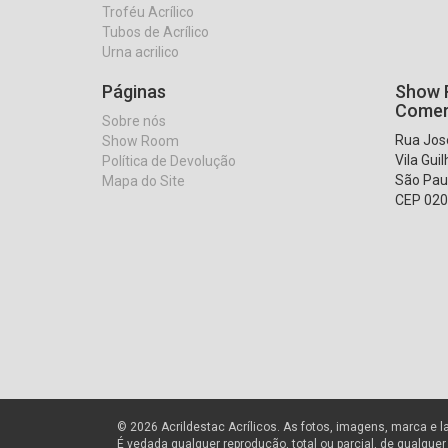
Troféu Acrílico
Tubos de Acrílico
Urna acrilico
Páginas
Show R
Comer
Sobre nós
Rua José
Show Room
Vila Gui
Política de Devolução
São Pau
Mapa do Site
CEP 020
© 2026 Acrildestac Acrílicos. As fotos, imagens, marca e l
É vedada qualquer reprodução, total ou parcial, de qualque