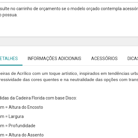
sulte no carrinho de orçamento se o modelo orçado contempla acessóri
o possua.
ETALHES
INFORMAÇÕES ADICIONAIS
ACESSÓRIOS
DICA
eiras de Acrílico com um toque artístico, inspirados em tendências urb
ressividade das cores quentes e na neutralidade das opções com trans
idas da Cadeira Florida com base Disco:
cm = Altura do Encosto
cm = Largura
cm = Profundidade
cm = Altura do Assento