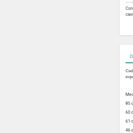
Con
cas
D
Cad
exp
Med
85 
60 
61 
46 