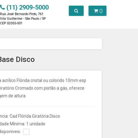
(11) 2909-5000
Toggle search
()
Rua José Bernardo Pinto, 761
Vila Guilherme - São Paulo / SP
CEP 02055-001
 Base Disco
 acrilico Flórida cristal ou colorido 10mm esp
Giratório Cromado com pistão a gás, oferece
gem de altura
cia: Cad Flórida Giratória Disco
dade Mínima: 1 unidade
isponíveis: