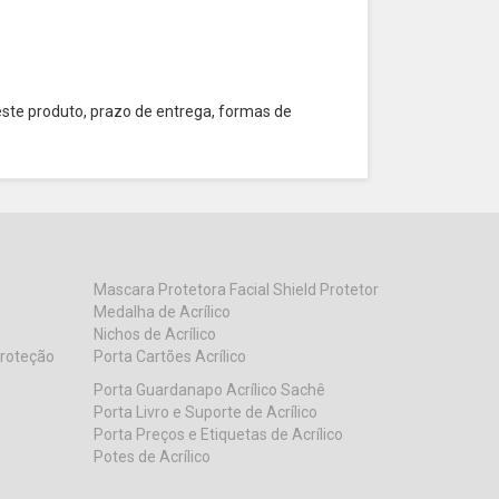
este produto, prazo de entrega, formas de
Mascara Protetora Facial Shield Protetor
Medalha de Acrílico
Nichos de Acrílico
Proteção
Porta Cartões Acrílico
Porta Guardanapo Acrílico Sachê
Porta Livro e Suporte de Acrílico
Porta Preços e Etiquetas de Acrílico
Potes de Acrílico