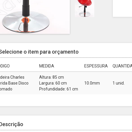
Selecione o item para orçamento
DIGO
MEDIDA
ESPESSURA
QUANTIDA
deira Charles
Altura: 85 cm
órida Base Disco
Largura: 60 cm
10.0mm
1 unid.
omado
Profundidade: 61 cm
Descrição