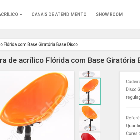
ACRÍLICO
CANAIS DE ATENDIMENTO
SHOW ROOM
co Flórida com Base Giratória Base Disco
ra de acrílico Flórida com Base Giratória
Cadeira
Disco 
regula
Referên
Quanti
Cores d