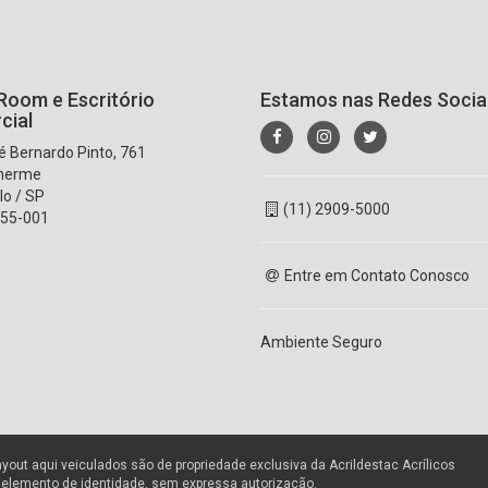
oom e Escritório
Estamos nas Redes Socia
cial
 Bernardo Pinto, 761
lherme
lo / SP
(11) 2909-5000
55-001
Entre em Contato Conosco
Ambiente Seguro
ayout aqui veiculados são de propriedade exclusiva da Acrildestac Acrílicos
r elemento de identidade, sem expressa autorização.