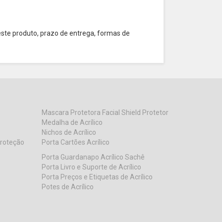
este produto, prazo de entrega, formas de
Mascara Protetora Facial Shield Protetor
Medalha de Acrílico
Nichos de Acrílico
Proteção
Porta Cartões Acrílico
Porta Guardanapo Acrílico Sachê
Porta Livro e Suporte de Acrílico
Porta Preços e Etiquetas de Acrílico
Potes de Acrílico