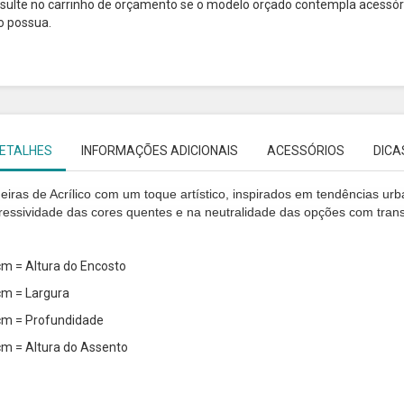
sulte no carrinho de orçamento se o modelo orçado contempla acessóri
o possua.
ETALHES
INFORMAÇÕES ADICIONAIS
ACESSÓRIOS
DICA
eiras de Acrílico com um toque artístico, inspirados em tendências urb
ressividade das cores quentes e na neutralidade das opções com trans
cm = Altura do Encosto
cm = Largura
cm = Profundidade
cm = Altura do Assento