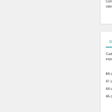
Con
cas
D
Cad
exp
84 
41 
44 
46 