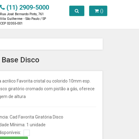
(11) 2909-5000
Toggle search
()
Rua José Bernardo Pinto, 761
Vila Guilherme - São Paulo / SP
CEP 02055-001
a Base Disco
 acrilico Favorita cristal ou colorido 10mm esp.
sco giratório cromado com pistão a gás, oferece
gem de altura
cia: Cad Favorita Giratória Disco
dade Mínima: 1 unidade
isponíveis: