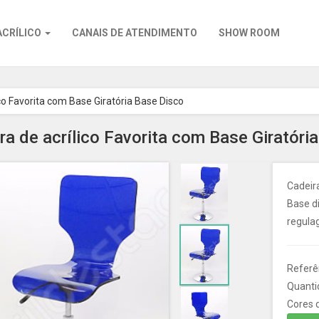
ACRÍLICO
CANAIS DE ATENDIMENTO
SHOW ROOM
ico Favorita com Base Giratória Base Disco
ra de acrílico Favorita com Base Giratóri
Cadeira
Base di
regula
Referên
Quanti
Cores d