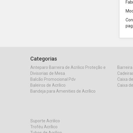
Fab
Mod
Con
pag
Categorias
Anteparo Barreira de Acrilico Proteção e
Barreira
Divisorias de Mesa
Cadeiras
Balcão Promocional Pdv
Caixa de
Baleiros de Acrílico
Caixa de
Bandeja para Amenities de Acrílico
Suporte Acrilico
Troféu Acrílico
Tubos de Acrílico