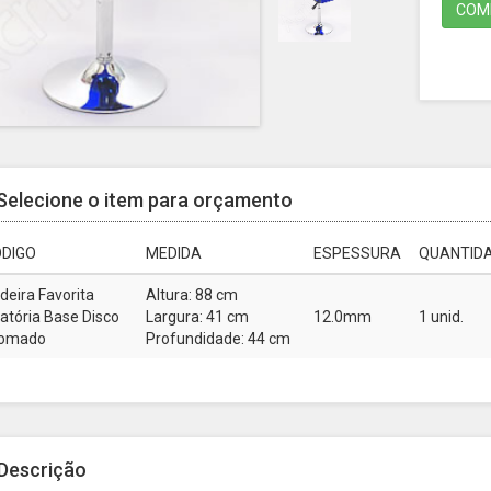
COMP
Selecione o item para orçamento
DIGO
MEDIDA
ESPESSURA
QUANTIDA
deira Favorita
Altura: 88 cm
ratória Base Disco
Largura: 41 cm
12.0mm
1 unid.
omado
Profundidade: 44 cm
Descrição