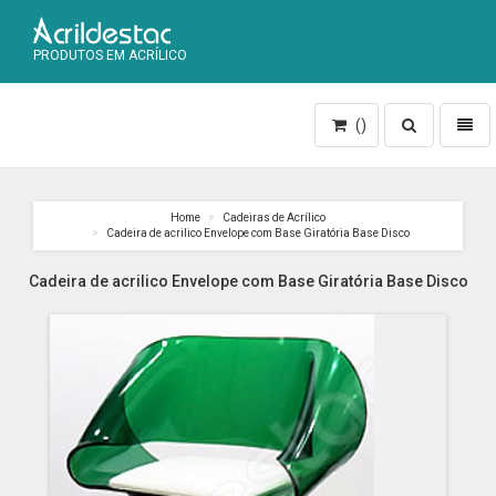
PRODUTOS EM ACRÍLICO
Toggle
Toggl
()
search
naviga
Home
Cadeiras de Acrílico
Cadeira de acrilico Envelope com Base Giratória Base Disco
Cadeira de acrilico Envelope com Base Giratória Base Disco