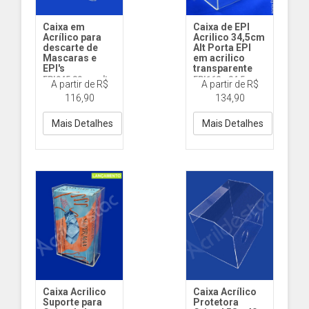
Caixa em
Caixa de EPI
Acrílico para
Acrilico 34,5cm
descarte de
Alt Porta EPI
Mascaras e
em acrilico
EPI's
transparente
EPI045 30 cm alt
EPI162 - 34,5cm
A partir de R$
A partir de R$
Alt
116,90
134,90
Mais Detalhes
Mais Detalhes
Caixa Acrilico
Caixa Acrílico
Suporte para
Protetora