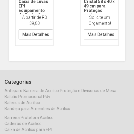
Caixa de Luvas
Cristal 58 x 40 x
EPI
49 cm para
Equipamento
Proteção
de Proteção
contra
A partir de R$
Solicite um
Individual
Coronavírus
39,80
Orçamento!
COVID19
EPI056 - 23cm Alt
CV19 58CM
Mais Detalhes
Mais Detalhes
Categorias
Anteparo Barreira de Acrilico Proteção e Divisorias de Mesa
Balcão Promocional Pdv
Baleiros de Acrílico
Bandeja para Amenities de Acrílico
Barreira Protetora Acrilico
Cadeiras de Acrílico
Caixa de Acrílico para EPI