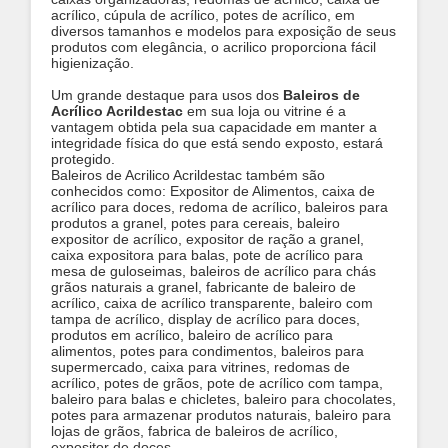
acrílico, cúpula de acrílico, potes de acrílico, em
diversos tamanhos e modelos para exposição de seus
produtos com elegância, o acrilico proporciona fácil
higienização.
Um grande destaque para usos dos
Baleiros de
Acrílico Acrildestac
em sua loja ou vitrine é a
vantagem obtida pela sua capacidade em manter a
integridade física do que está sendo exposto, estará
protegido.
Baleiros de Acrilico Acrildestac também são
conhecidos como: Expositor de Alimentos, caixa de
acrílico para doces, redoma de acrílico, baleiros para
produtos a granel, potes para cereais, baleiro
expositor de acrílico, expositor de ração a granel,
caixa expositora para balas, pote de acrílico para
mesa de guloseimas, baleiros de acrílico para chás
grãos naturais a granel, fabricante de baleiro de
acrílico, caixa de acrílico transparente, baleiro com
tampa de acrílico, display de acrílico para doces,
produtos em acrílico, baleiro de acrílico para
alimentos, potes para condimentos, baleiros para
supermercado, caixa para vitrines, redomas de
acrílico, potes de grãos, pote de acrílico com tampa,
baleiro para balas e chicletes, baleiro para chocolates,
potes para armazenar produtos naturais, baleiro para
lojas de grãos, fabrica de baleiros de acrílico,
expositor de doces.