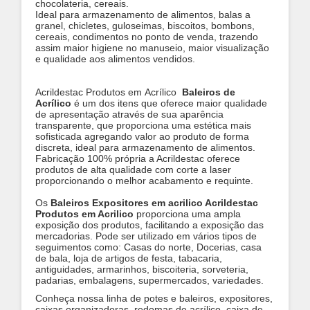
chocolateria, cereais.
Ideal para armazenamento de alimentos, balas a
granel, chicletes, guloseimas, biscoitos, bombons,
cereais, condimentos no ponto de venda, trazendo
assim maior higiene no manuseio, maior visualização
e qualidade aos alimentos vendidos.
​Acrildestac Produtos em Acrílico
Baleiros de
Acrílico
é um dos itens que oferece maior qualidade
de apresentação através de sua aparência
transparente, que proporciona uma estética mais
sofisticada agregando valor ao produto de forma
discreta, ideal para armazenamento de alimentos.
Fabricação 100% própria a Acrildestac oferece
produtos de alta qualidade com corte a laser
proporcionando o melhor acabamento e requinte.
Os
Baleiros Expositores em acrilico Acrildestac
Produtos em Acrilico
proporciona uma ampla
exposição dos produtos, facilitando a exposição das
mercadorias. Pode ser utilizado em vários tipos de
seguimentos como: Casas do norte, Docerias, casa
de bala, loja de artigos de festa, tabacaria,
antiguidades, armarinhos, biscoiteria, sorveteria,
padarias, embalagens, supermercados, variedades.
Conheça nossa linha de potes e baleiros, expositores,
caixas organizadoras, redomas de acrílico, caixa de