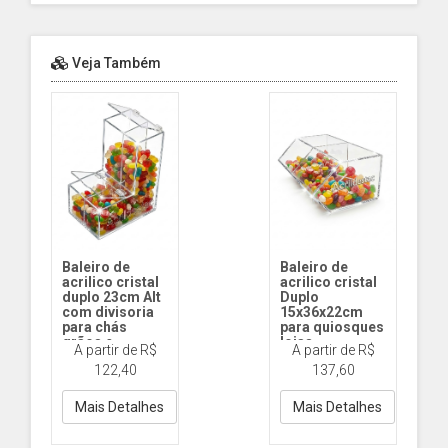
Veja Também
Baleiro de
Baleiro de
acrilico cristal
acrilico cristal
duplo 23cm Alt
Duplo
com divisoria
15x36x22cm
para chás
para quiosques
grãos e
lojas
A partir de R$
A partir de R$
produtos
BL34 Caixa Dupla
122,40
137,60
naturais
sem tampa
BL74 23cm Duplo
com tampa e
Mais Detalhes
Mais Detalhes
divisória