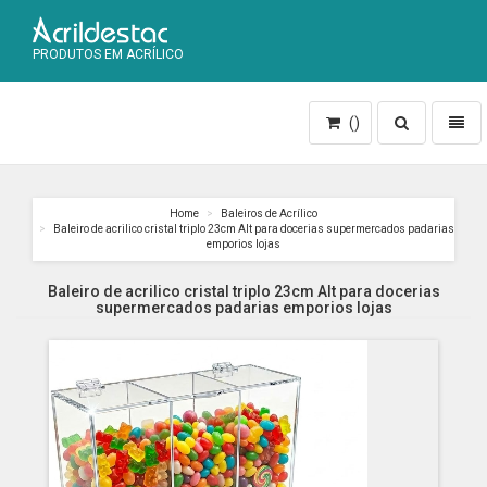
PRODUTOS EM ACRÍLICO
Toggle
Toggl
()
search
naviga
Home
Baleiros de Acrílico
Baleiro de acrilico cristal triplo 23cm Alt para docerias supermercados padarias
emporios lojas
Baleiro de acrilico cristal triplo 23cm Alt para docerias
supermercados padarias emporios lojas