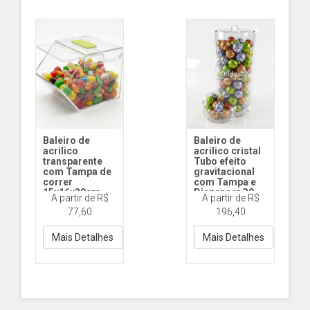
Baleiro de
Baleiro de
acrilico
acrilico cristal
transparente
Tubo efeito
com Tampa de
gravitacional
correr
com Tampa e
15x16x20cm
Dispenser 30
A partir de R$
A partir de R$
para lojas
cm
77,60
196,40
BL53 Ind com
BL83 TUBO
tampa
30x15cm diam
Mais Detalhes
Mais Detalhes