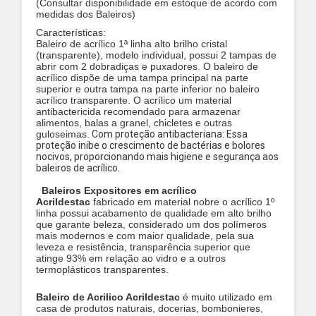
(Consultar disponibilidade em estoque de acordo com
medidas dos Baleiros)
Características:
Baleiro de acrílico 1ª linha alto brilho cristal
(transparente), modelo individual, possui 2 tampas de
abrir com 2 dobradiças e puxadores. O baleiro de
acrílico dispõe de uma tampa principal na parte
superior e outra tampa na parte inferior no baleiro
acrílico transparente. O acrílico um material
antibactericida recomendado para armazenar
alimentos, balas a granel, chicletes e outras
guloseimas.
Com proteção antibacteriana: Essa
proteção inibe o crescimento de bactérias e bolores
nocivos, proporcionando mais higiene e segurança aos
baleiros de acrílico.
Baleiros Expositores em acrílico
Acrildestac
fabricado em material nobre o acrílico 1º
linha possui acabamento de qualidade em alto brilho
que garante beleza, considerado um dos polímeros
mais modernos e com maior qualidade, pela sua
leveza e resistência, transparência superior que
atinge 93% em relação ao vidro e a outros
termoplásticos transparentes.
Baleiro de Acrilico Acrildestac
é muito utilizado em
casa de produtos naturais, docerias, bombonieres,