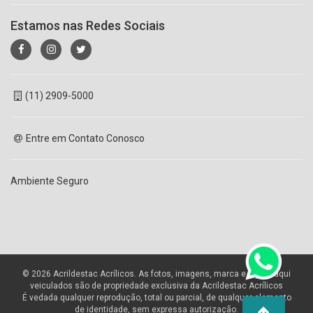
Estamos nas Redes Sociais
(11) 2909-5000
Entre em Contato Conosco
Ambiente Seguro
© 2026 Acrildestac Acrílicos. As fotos, imagens, marca e layout aqui
veiculados são de propriedade exclusiva da Acrildestac Acrílicos
É vedada qualquer reprodução, total ou parcial, de qualquer elemento
de identidade, sem expressa autorização.