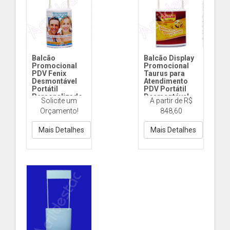
Balcão
Balcão Display
Promocional
Promocional
PDV Fenix
Taurus para
Desmontável
Atendimento
Portátil
PDV Portátil
Personalizado
Desmontável
Solicite um
A partir de R$
para
BTA50 TAURUS
Orçamento!
848,60
Degustação
Adesivado -
FENIX Adesivado
Completo
Desmontável
Mais Detalhes
Mais Detalhes